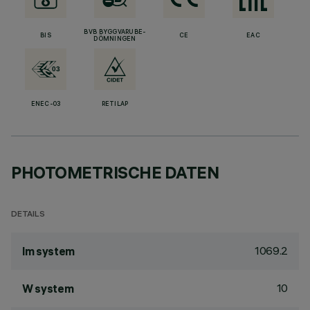
BVB BYGGVARUBE-
BIS
CE
EAC
DÖMNINGEN
ENEC-03
RETILAP
PHOTOMETRISCHE DATEN
DETAILS
1069.2
lm system
10
W system