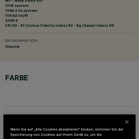
WF - Wide Flood 46°
10 W system
1069.2 lm system
106.92 lm/W
3000 K
CRI
92
- Rf (Colour Fidelity Index) 92 - Rg (Gamut Index) 99
ENTWORFEN VON
iGuzzini
FARBE
OPTIONALE KOMPONENTEN
Wenn Sie auf „Alle Cookies akzeptieren“ klicken, stimmen Sie der
Speicherung von Cookies auf Ihrem Gerät zu, um die