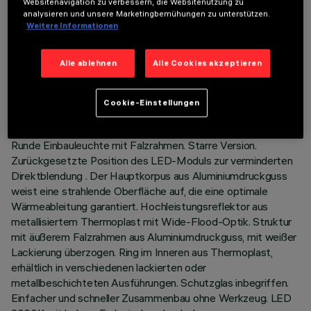
Websitenavigation zu verbessern, die Websitenutzung zu
analysieren und unsere Marketingbemühungen zu unterstützen.
Weitere Informationen
TECHNISCHE DATEN
Alle ablehnen
Alle Cookies akzeptieren
LETZTES UPDATE: 07.08.2026
Cookie-Einstellungen
BESCHREIBUNG
Runde Einbauleuchte mit Falzrahmen. Starre Version.
Zurückgesetzte Position des LED-Moduls zur verminderten
Direktblendung . Der Hauptkorpus aus Aluminiumdruckguss
weist eine strahlende Oberfläche auf, die eine optimale
Wärmeableitung garantiert. Hochleistungsreflektor aus
metallisiertem Thermoplast mit Wide-Flood-Optik. Struktur
mit äußerem Falzrahmen aus Aluminiumdruckguss, mit weißer
Lackierung überzogen. Ring im Inneren aus Thermoplast,
erhältlich in verschiedenen lackierten oder
metallbeschichteten Ausführungen. Schutzglas inbegriffen.
Einfacher und schneller Zusammenbau ohne Werkzeug. LED