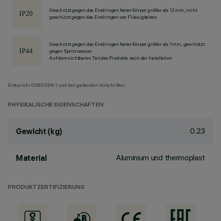
Geschützt gegen das Eindringen fester Körper größer als 12 mm, nicht
geschützt gegen das Eindringen von Flüssigkeiten.
Geschützt gegen das Eindringen fester Körper größer als 1 mm, geschützt
gegen Spritzwasser.
Auf dem sichtbaren Teil des Produkts nach der Installation
Entspricht EN60598-1 und den geltenden Vorschriften.
PHYSIKALISCHE EIGENSCHAFTEN
0.23
Gewicht (kg)
Aluminium und thermoplast
Material
PRODUKTZERTIFIZIERUNG