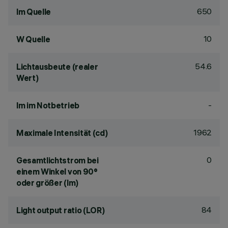
650
lm Quelle
10
W Quelle
54.6
Lichtausbeute (realer
Wert)
-
lm im Notbetrieb
1962
Maximale Intensität (cd)
0
Gesamtlichtstrom bei
einem Winkel von 90°
oder größer (lm)
84
Light output ratio (LOR)