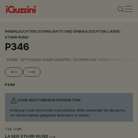
INNENLEUCHTEN
/
DOWNLIGHTS UND EINBAULEUCHTEN
/
LASER
/
STARR RUND
P346
FARBE
OPTIONALE KOMPONENTEN
TECHNISCHE DATEN
PHOTOMETRIS
P346
CODE NICHT MEHR IN PRODUKTION
Achtung! Code nicht mehr in produktion. Bitte verwenden sie die suche,
um die am besten geeignete alternative zu finden.
TEIL VON
LASER STARR RUND