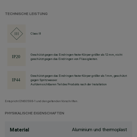
TECHNISCHE LEISTUNG
Class III
Geschützt gegen das Eindringen fester Körper größer als 12 mm, nicht
geschützt gegen das Eindringen von Flüssigkeiten.
Geschützt gegen das Eindringen fester Körper größer als 1 mm, geschützt
gegen Spritzwasser.
Auf dem sichtbaren Teil des Produkts nach der Installation
Entspricht EN60598-1 und den geltenden Vorschriften.
PHYSIKALISCHE EIGENSCHAFTEN
Aluminium und thermoplast
Material