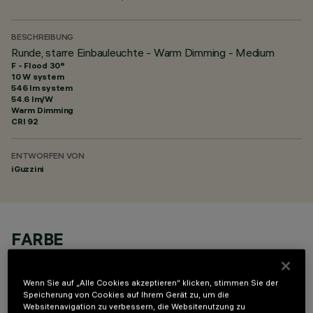
BESCHREIBUNG
Runde, starre Einbauleuchte - Warm Dimming - Medium
F - Flood 30°
10 W system
546 lm system
54.6 lm/W
Warm Dimming
CRI
92
ENTWORFEN VON
iGuzzini
FARBE
Wenn Sie auf „Alle Cookies akzeptieren“ klicken, stimmen Sie der
Speicherung von Cookies auf Ihrem Gerät zu, um die
Websitenavigation zu verbessern, die Websitenutzung zu