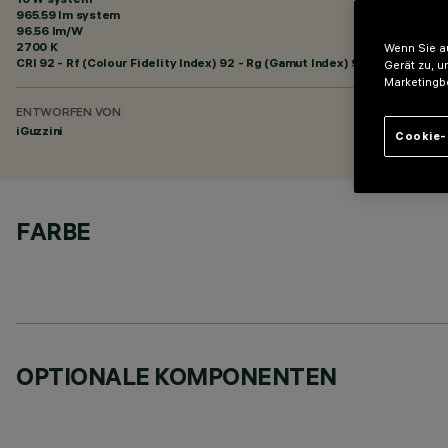
965.59 lm system
96.56 lm/W
2700 K
Wenn Sie au
CRI
92
- Rf (Colour Fidelity Index) 92 - Rg (Gamut Index) 99
Gerät zu, u
Marketingb
ENTWORFEN VON
iGuzzini
Cookie-
FARBE
OPTIONALE KOMPONENTEN