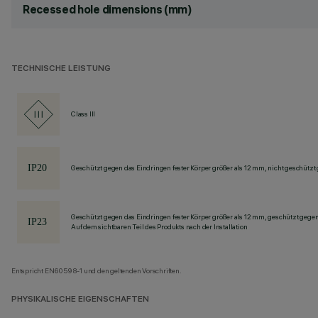
Recessed hole dimensions (mm)
TECHNISCHE LEISTUNG
Class III
Geschützt gegen das Eindringen fester Körper größer als 12 mm, nicht geschützt
Geschützt gegen das Eindringen fester Körper größer als 12 mm, geschützt gege
Auf dem sichtbaren Teil des Produkts nach der Installation
Entspricht EN60598-1 und den geltenden Vorschriften.
PHYSIKALISCHE EIGENSCHAFTEN