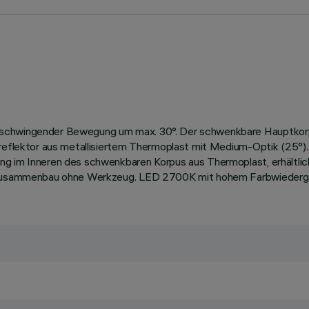
 schwingender Bewegung um max. 30°. Der schwenkbare Hauptkorp
gsreflektor aus metallisiertem Thermoplast mit Medium-Optik (25°)
ng im Inneren des schwenkbaren Korpus aus Thermoplast, erhältlic
er Zusammenbau ohne Werkzeug. LED 2700K mit hohem Farbwiederga