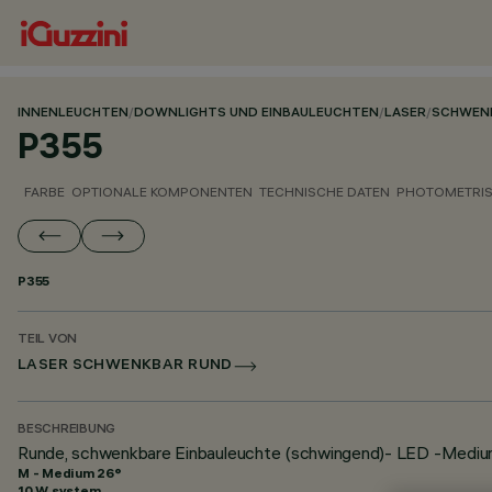
INNENLEUCHTEN
/
DOWNLIGHTS UND EINBAULEUCHTEN
/
LASER
/
SCHWEN
P355
FARBE
OPTIONALE KOMPONENTEN
TECHNISCHE DATEN
PHOTOMETRIS
P355
TEIL VON
LASER SCHWENKBAR RUND
BESCHREIBUNG
Runde, schwenkbare Einbauleuchte (schwingend)- LED -Medi
M - Medium 26°
10 W system