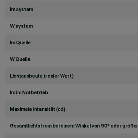
lm system
W system
lm Quelle
W Quelle
Lichtausbeute (realer Wert)
lm im Notbetrieb
Maximale Intensität (cd)
Gesamtlichtstrom bei einem Winkel von 90° oder größer