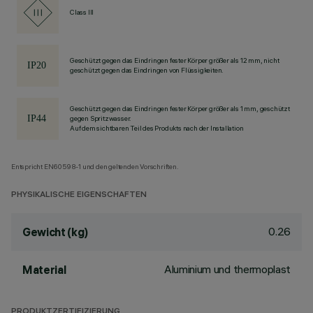
Class III
Geschützt gegen das Eindringen fester Körper größer als 12 mm, nicht
geschützt gegen das Eindringen von Flüssigkeiten.
Geschützt gegen das Eindringen fester Körper größer als 1 mm, geschützt
gegen Spritzwasser.
Auf dem sichtbaren Teil des Produkts nach der Installation
Entspricht EN60598-1 und den geltenden Vorschriften.
PHYSIKALISCHE EIGENSCHAFTEN
0.26
Gewicht (kg)
Aluminium und thermoplast
Material
PRODUKTZERTIFIZIERUNG