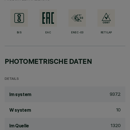
BIS
EAC
ENEC-03
RETILAP
PHOTOMETRISCHE DATEN
DETAILS
937.2
lm system
10
W system
1320
lm Quelle