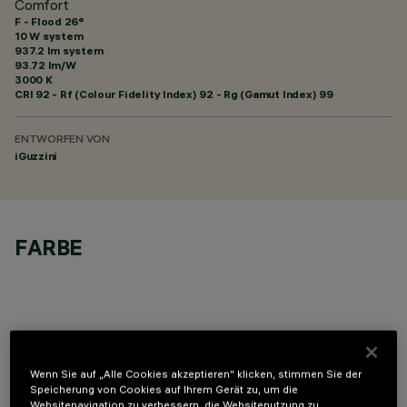
Comfort
F - Flood 26°
10 W system
937.2 lm system
93.72 lm/W
3000 K
CRI
92
- Rf (Colour Fidelity Index) 92 - Rg (Gamut Index) 99
ENTWORFEN VON
iGuzzini
FARBE
OPTIONALE KOMPONENTEN
Wenn Sie auf „Alle Cookies akzeptieren“ klicken, stimmen Sie der
Speicherung von Cookies auf Ihrem Gerät zu, um die
Websitenavigation zu verbessern, die Websitenutzung zu