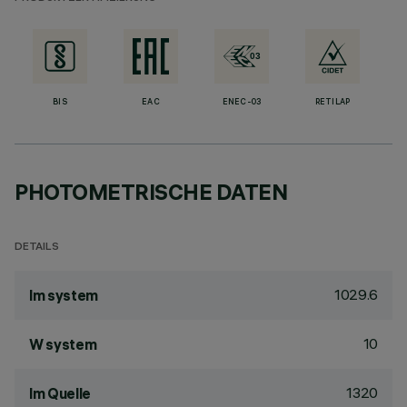
BIS
EAC
ENEC-03
RETILAP
PHOTOMETRISCHE DATEN
DETAILS
1029.6
lm system
10
W system
1320
lm Quelle