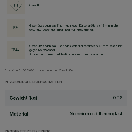
Class III
Geschützt gegen das Eindringen fester Körper größer als 12 mm, nicht
geschützt gegen das Eindringen von Flüssigkeiten.
Geschützt gegen das Eindringen fester Körper größer als 1 mm, geschützt
gegen Spritzwasser.
Auf dem sichtbaren Teil des Produkts nach der Installation
Entspricht EN60598-1 und den geltenden Vorschriften.
PHYSIKALISCHE EIGENSCHAFTEN
0.26
Gewicht (kg)
Aluminium und thermoplast
Material
PRODUKTZERTIFIZIERUNG