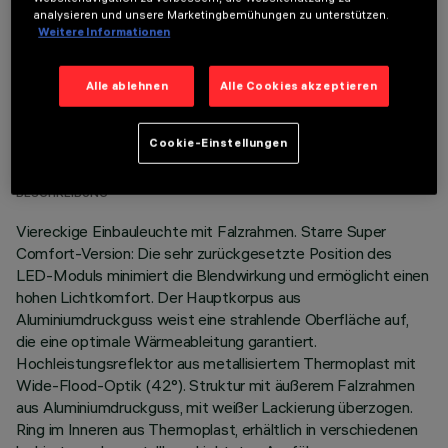
analysieren und unsere Marketingbemühungen zu unterstützen.
Weitere Informationen
Alle ablehnen
Alle Cookies akzeptieren
TECHNISCHE DATEN
Cookie-Einstellungen
LETZTES UPDATE: 05.08.2026
BESCHREIBUNG
Viereckige Einbauleuchte mit Falzrahmen. Starre Super
Comfort-Version: Die sehr zurückgesetzte Position des
LED-Moduls minimiert die Blendwirkung und ermöglicht einen
hohen Lichtkomfort. Der Hauptkorpus aus
Aluminiumdruckguss weist eine strahlende Oberfläche auf,
die eine optimale Wärmeableitung garantiert.
Hochleistungsreflektor aus metallisiertem Thermoplast mit
Wide-Flood-Optik (42°). Struktur mit äußerem Falzrahmen
aus Aluminiumdruckguss, mit weißer Lackierung überzogen.
Ring im Inneren aus Thermoplast, erhältlich in verschiedenen