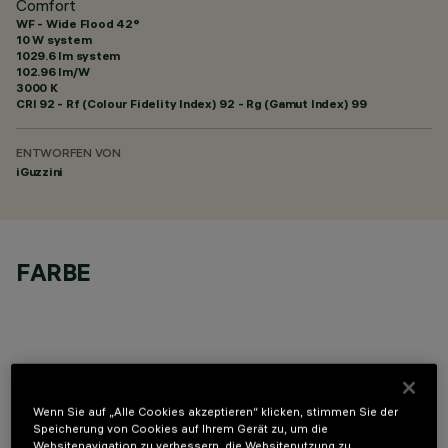
Comfort
WF - Wide Flood 42°
10 W system
1029.6 lm system
102.96 lm/W
3000 K
CRI
92
- Rf (Colour Fidelity Index) 92 - Rg (Gamut Index) 99
ENTWORFEN VON
iGuzzini
FARBE
OPTIONALE KOMPONENTEN
Wenn Sie auf „Alle Cookies akzeptieren“ klicken, stimmen Sie der
Speicherung von Cookies auf Ihrem Gerät zu, um die
Websitenavigation zu verbessern, die Websitenutzung zu