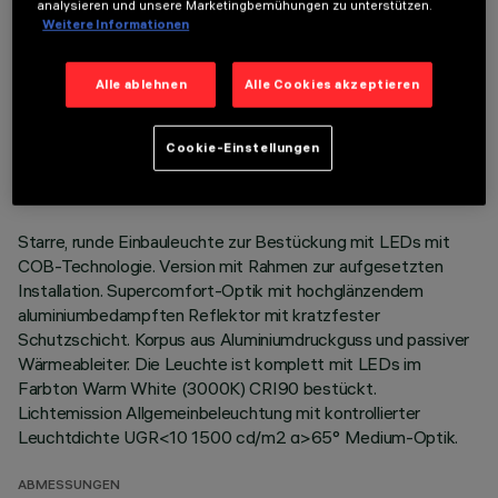
analysieren und unsere Marketingbemühungen zu unterstützen.
Weitere Informationen
Alle ablehnen
Alle Cookies akzeptieren
TECHNISCHE DATEN
LETZTES UPDATE: 07.08.2026
Cookie-Einstellungen
BESCHREIBUNG
Starre, runde Einbauleuchte zur Bestückung mit LEDs mit
COB-Technologie. Version mit Rahmen zur aufgesetzten
Installation. Supercomfort-Optik mit hochglänzendem
aluminiumbedampften Reflektor mit kratzfester
Schutzschicht. Korpus aus Aluminiumdruckguss und passiver
Wärmeableiter. Die Leuchte ist komplett mit LEDs im
Farbton Warm White (3000K) CRI90 bestückt.
Lichtemission Allgemeinbeleuchtung mit kontrollierter
Leuchtdichte UGR<10 1500 cd/m2 α>65° Medium-Optik.
ABMESSUNGEN