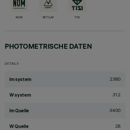
NOM
RETILAP
TISI
PHOTOMETRISCHE DATEN
DETAILS
2380
lm system
31.2
W system
3400
lm Quelle
28
W Quelle