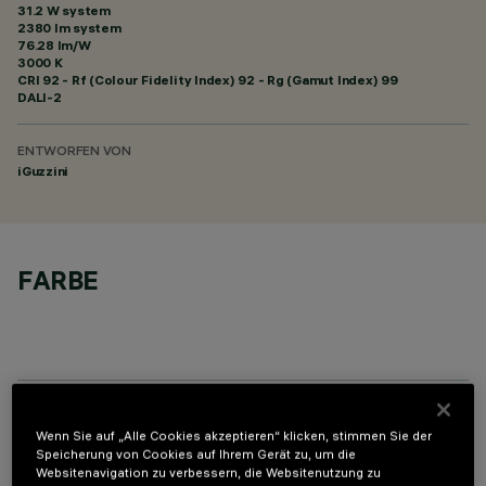
31.2 W system
2380 lm system
76.28 lm/W
3000 K
CRI
92
- Rf (Colour Fidelity Index) 92 - Rg (Gamut Index) 99
DALI-2
ENTWORFEN VON
iGuzzini
FARBE
OPTIONALE KOMPONENTEN
Wenn Sie auf „Alle Cookies akzeptieren“ klicken, stimmen Sie der
Speicherung von Cookies auf Ihrem Gerät zu, um die
Websitenavigation zu verbessern, die Websitenutzung zu