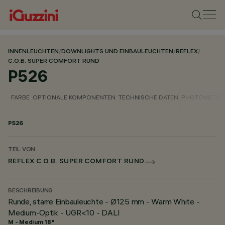
INNENLEUCHTEN
/
DOWNLIGHTS UND EINBAULEUCHTEN
/
REFLEX
/
C.O.B. SUPER COMFORT RUND
P526
FARBE
OPTIONALE KOMPONENTEN
TECHNISCHE DATEN
PHOTOMETRIS
P526
TEIL VON
REFLEX C.O.B. SUPER COMFORT RUND
BESCHREIBUNG
Runde, starre Einbauleuchte - Ø125 mm - Warm White -
Medium-Optik - UGR<10 - DALI
M - Medium 18°