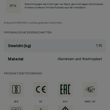
Geschützt gegen das Eindringen von Staub, geschützt gegen Spritzwasser.
Auf dem sichtbaren Teil des Produkts nach der Installation
Entspricht EN60598-1 und den geltenden Vorschriften.
PHYSIKALISCHE EIGENSCHAFTEN
1.15
Gewicht (kg)
Aluminium und thermoplast
Material
PRODUKTZERTIFIZIERUNG
BIS
CE
EAC
ENEC-03