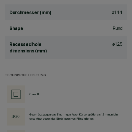
ø144
Durchmesser (mm)
Rund
Shape
ø125
Recessed hole
dimensions (mm)
TECHNISCHE LEISTUNG
Class II
Geschützt gegen das Eindringen fester Körper größer als 12 mm, nicht
geschützt gegen das Eindringen von Flüssigkeiten.