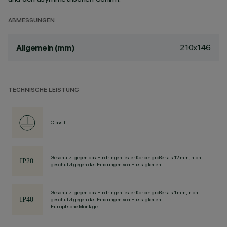
ABMESSUNGEN
210x146
Allgemein (mm)
TECHNISCHE LEISTUNG
Class I
Geschützt gegen das Eindringen fester Körper größer als 12 mm, nicht
geschützt gegen das Eindringen von Flüssigkeiten.
Geschützt gegen das Eindringen fester Körper größer als 1 mm, nicht
geschützt gegen das Eindringen von Flüssigkeiten.
Für optische Montage