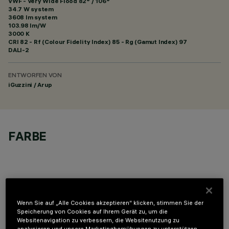
VWF - Very Wide Flood 82° / 106°
34.7 W system
3608 lm system
103.98 lm/W
3000 K
CRI
82
- Rf (Colour Fidelity Index) 85 - Rg (Gamut Index) 97
DALI-2
ENTWORFEN VON
iGuzzini / Arup
FARBE
Wenn Sie auf „Alle Cookies akzeptieren“ klicken, stimmen Sie der
OPTIONALE KOMPONENTEN
Speicherung von Cookies auf Ihrem Gerät zu, um die
Websitenavigation zu verbessern, die Websitenutzung zu
analysieren und unsere Marketingbemühungen zu unterstützen.