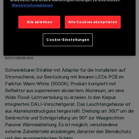
Weitere Informationen
Alle ablehnen
Alle Cookies akzeptieren
TECHNISCHE DATEN
Cookie-Einstellungen
LETZTES UPDATE: 05.08.2026
BESCHREIBUNG
Schwenkbarer Strahler mit Adapter für die Installation auf
Stromschiene, zur Bestückung mit linearen LEDs PCB im
Farbton Warm White (3000K). Produkt komplett mit
Reflektor aus superreinem eloxiertem Aluminium, um eine
Wide Flood-Lichtverteilung zu erzielen. In den Korpus
integriertes DALI-Vorschaltgerät. Das Leuchtengehäuse ist
aus Aluminiumdruckguss hergestellt. Drehung um 360° um die
Senkrechte und Schrägstellung um 90° zur Waagrechten
Passive Wärmeableitung. Es ist möglich, verschiedene
externe Zubehörteile anzubringen, darunter den Blendschutz
und den asymmetrischen Schirm.