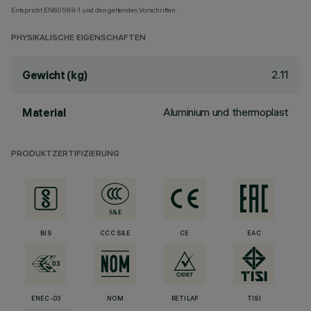
Entspricht EN60598-1 und den geltenden Vorschriften.
PHYSIKALISCHE EIGENSCHAFTEN
2.11
Gewicht (kg)
Aluminium und thermoplast
Material
PRODUKTZERTIFIZIERUNG
BIS
CCC S&E
CE
EAC
ENEC-03
NOM
RETILAP
TISI