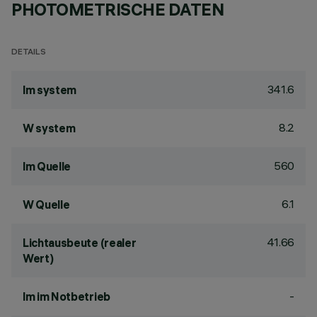
PHOTOMETRISCHE DATEN
DETAILS
341.6
lm system
8.2
W system
560
lm Quelle
6.1
W Quelle
41.66
Lichtausbeute (realer
Wert)
-
lm im Notbetrieb