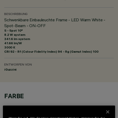
BESCHREIBUNG
Schwenkbare Einbauleuchte Frame - LED Warm White -
Spot-Beam - ON-OFF
S - Spot 10°
8.2 W system
341.6 lm system
41.66 lm/W
3000 K
CRI
92
- Rf (Colour Fidelity Index) 94 - Rg (Gamut Index) 100
ENTWORFEN VON
iGuzzini
FARBE