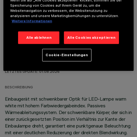
Wenn Sie auf „Alle Cookies akzeptieren“ klicken, stimmen Sie der
Speicherung von Cookies auf Ihrem Gerät zu, um die
Websitenavigation zu verbessern, die Websitenutzung zu
analysieren und unsere Marketingbemühungen zu unterstützen.
OPTIONALE KOMPONENTEN
Weitere Informationen
Alle ablehnen
Alle Cookies akzeptieren
Cookie-Einstellungen
TECHNISCHE DATEN
LETZTES UPDATE: 01.08.2026
BESCHREIBUNG
Einbaugerät mit schwenkbarer Optik für LED-Lampe warm
white mit hohem Farbwiedergabeindex. Passives
Wärmeableitungssystem. Der schwenkbare Körper, der sich in
einer zurückgesetzten Position im Verhältnis zur Kante der
Einbaulampe dreht, garantiert eine punktgenaue Beleuchtung
mit einer deutlichen Reduzierung der direkten Blendwirkung.