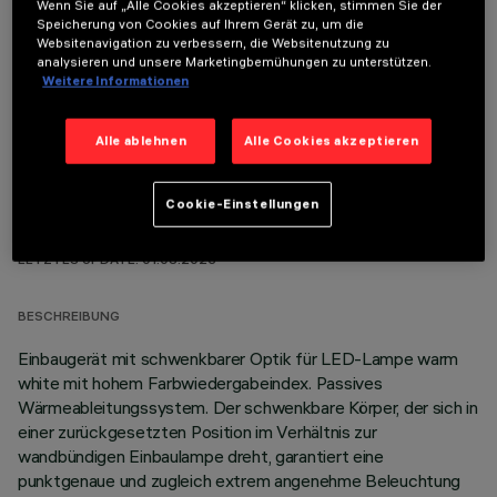
Wenn Sie auf „Alle Cookies akzeptieren“ klicken, stimmen Sie der
Speicherung von Cookies auf Ihrem Gerät zu, um die
Websitenavigation zu verbessern, die Websitenutzung zu
OPTIONALE KOMPONENTEN
analysieren und unsere Marketingbemühungen zu unterstützen.
Weitere Informationen
Alle ablehnen
Alle Cookies akzeptieren
Cookie-Einstellungen
TECHNISCHE DATEN
LETZTES UPDATE: 01.08.2026
BESCHREIBUNG
Einbaugerät mit schwenkbarer Optik für LED-Lampe warm
white mit hohem Farbwiedergabeindex. Passives
Wärmeableitungssystem. Der schwenkbare Körper, der sich in
einer zurückgesetzten Position im Verhältnis zur
wandbündigen Einbaulampe dreht, garantiert eine
punktgenaue und zugleich extrem angenehme Beleuchtung