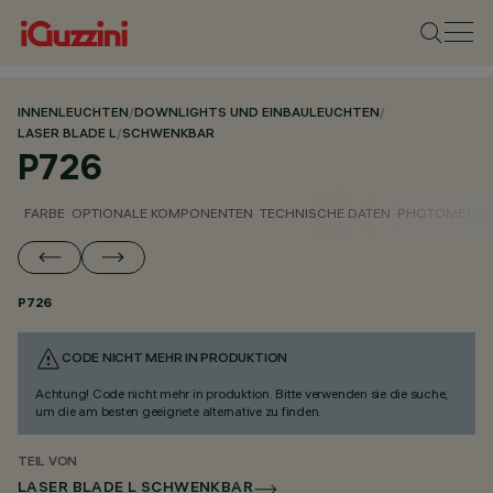
INNENLEUCHTEN
/
DOWNLIGHTS UND EINBAULEUCHTEN
/
LASER BLADE L
/
SCHWENKBAR
P726
FARBE
OPTIONALE KOMPONENTEN
TECHNISCHE DATEN
PHOTOMETRIS
P726
CODE NICHT MEHR IN PRODUKTION
Achtung! Code nicht mehr in produktion. Bitte verwenden sie die suche,
um die am besten geeignete alternative zu finden.
TEIL VON
LASER BLADE L SCHWENKBAR