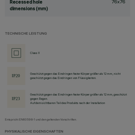
76x76
Recessed hole
dimensions (mm)
TECHNISCHE LEISTUNG
Class II
Geschützt gegen das Eindringen fester Körper größer als 12 mm, nicht
geschützt gegen das Eindringen von Flüssigkeiten.
Geschützt gegen das Eindringen fester Körper größer als 12 mm, geschützt
gegen Regen.
Auf dem sichtbaren Teil des Produkts nach der Installation
Entspricht EN60598-1 und den geltenden Vorschriften.
PHYSIKALISCHE EIGENSCHAFTEN