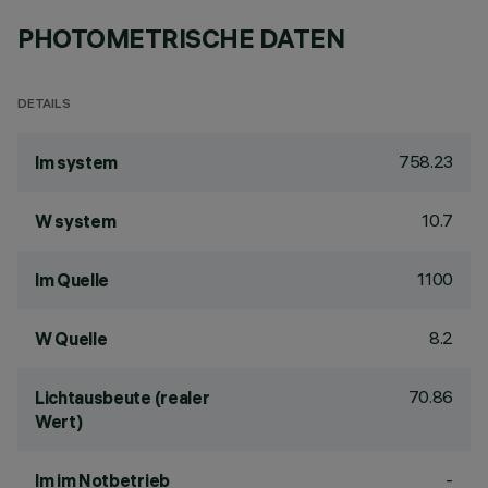
PHOTOMETRISCHE DATEN
DETAILS
758.23
lm system
10.7
W system
1100
lm Quelle
8.2
W Quelle
70.86
Lichtausbeute (realer
Wert)
-
lm im Notbetrieb