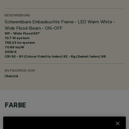
BESCHREIBUNG
Schwenkbare Einbauleuchte Frame - LED Warm White -
Wide Flood-Beam - ON-OFF
WF - Wide Flood 50°
10.7 W system
758.23 lm system
70.86 lm/W
3000 K
CRI
92
- Rf (Colour Fidelity Index) 92 - Rg (Gamut Index) 99
ENTWORFEN VON
iGuzzini
FARBE