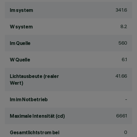
341.6
lm system
8.2
W system
560
lm Quelle
6.1
W Quelle
41.66
Lichtausbeute (realer
Wert)
-
lm im Notbetrieb
6661
Maximale Intensität (cd)
0
Gesamtlichtstrom bei