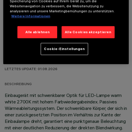
Speicherung von Cookies auf Ihrem Gerät zu, um die
Websitenavigation zu verbessern, die Websitenutzung zu
analysieren und unsere Marketingbemühungen zu unterstützen.
OPTIONALE KOMPONENTEN
Weitere Informationen
Alle ablehnen
Alle Cookies akzeptieren
Cookie-Einstellungen
TECHNISCHE DATEN
LETZTES UPDATE: 01.08.2026
BESCHREIBUNG
Einbaugerät mit schwenkbarer Optik für LED-Lampe warm
white 2700K mit hohem Farbwiedergabeindex. Passives
Wärmeableitungssystem. Der schwenkbare Körper, der sich in
einer zurückgesetzten Position im Verhältnis zur Kante der
Einbaulampe dreht, garantiert eine punktgenaue Beleuchtung
mit einer deutlichen Reduzierung der direkten Blendwirkung.