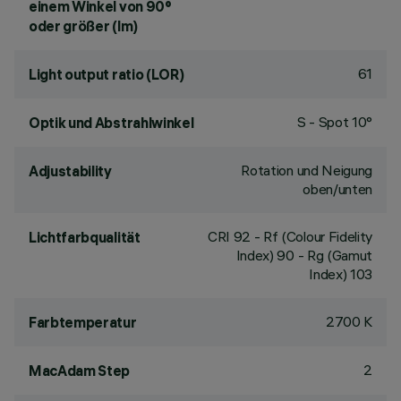
einem Winkel von 90°
oder größer (lm)
61
Light output ratio (LOR)
S - Spot 10°
Optik und Abstrahlwinkel
Rotation und Neigung
Adjustability
oben/unten
CRI
92
- Rf (Colour Fidelity
Lichtfarbqualität
Index) 90 - Rg (Gamut
Index) 103
2700 K
Farbtemperatur
2
MacAdam Step