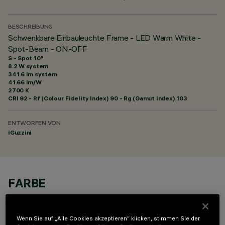
BESCHREIBUNG
Schwenkbare Einbauleuchte Frame - LED Warm White -
Spot-Beam - ON-OFF
S - Spot 10°
8.2 W system
341.6 lm system
41.66 lm/W
2700 K
CRI
92
- Rf (Colour Fidelity Index) 90 - Rg (Gamut Index) 103
ENTWORFEN VON
iGuzzini
FARBE
Wenn Sie auf „Alle Cookies akzeptieren“ klicken, stimmen Sie der