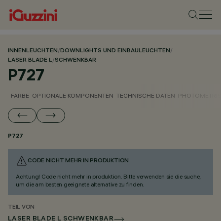
INNENLEUCHTEN
/
DOWNLIGHTS UND EINBAULEUCHTEN
/
LASER BLADE L
/
SCHWENKBAR
P727
FARBE
OPTIONALE KOMPONENTEN
TECHNISCHE DATEN
PHOTOMETRIS
P727
CODE NICHT MEHR IN PRODUKTION
Achtung! Code nicht mehr in produktion. Bitte verwenden sie die suche,
um die am besten geeignete alternative zu finden.
TEIL VON
LASER BLADE L SCHWENKBAR