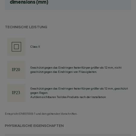
dimensions (mm)
TECHNISCHE LEISTUNG
Class II
Geschützt gegen das Eindringen fester Körper größer als 12 mm, nicht
geschützt gegen das Eindringen von Flüssigkeiten.
Geschützt gegen das Eindringen fester Körper größer als 12 mm, geschützt
gegen Regen.
Auf dem sichtbaren Teil des Produkts nach der Installation
Entspricht EN60598-1 und den geltenden Vorschriften.
PHYSIKALISCHE EIGENSCHAFTEN