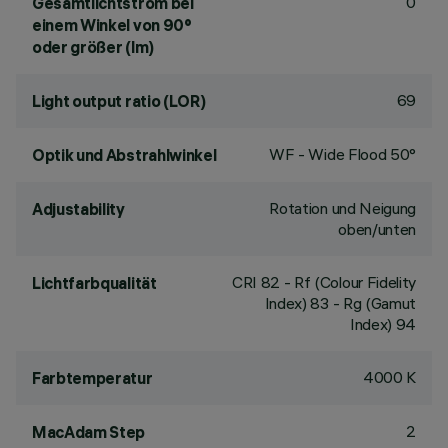
0
Gesamtlichtstrom bei
einem Winkel von 90°
oder größer (lm)
69
Light output ratio (LOR)
WF - Wide Flood 50°
Optik und Abstrahlwinkel
Rotation und Neigung
Adjustability
oben/unten
CRI
82
- Rf (Colour Fidelity
Lichtfarbqualität
Index) 83 - Rg (Gamut
Index) 94
4000 K
Farbtemperatur
2
MacAdam Step