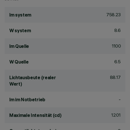
758.23
lm system
8.6
W system
1100
lm Quelle
6.5
W Quelle
88.17
Lichtausbeute (realer
Wert)
-
lm im Notbetrieb
1201
Maximale Intensität (cd)