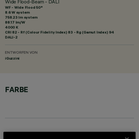
Wide Flood-Beam - DALI
WF - Wide Flood 50°
8.6 W system
758.23 lm system
88.17 lm/W
4000 K
CRI
82
- Rf (Colour Fidelity Index) 83 - Rg (Gamut Index) 94
DALI-2
ENTWORFEN VON
iGuzzini
FARBE
OPTIONALE KOMPONENTEN