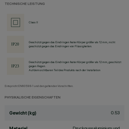
TECHNISCHE LEISTUNG
Class II
Geschützt gegen das Eindringen fester Körper größer als 12 mm, nicht
geschützt gegen das Eindringen von Flüssigkeiten.
Geschützt gegen das Eindringen fester Körper größer als 12 mm, geschützt
gegen Regen.
Auf dem sichtbaren Teil des Produkts nach der Installation
Entspricht EN60598-1 und den geltenden Vorschriften.
PHYSIKALISCHE EIGENSCHAFTEN
0.53
Gewicht (kg)
Druckgussaluminium und
Material