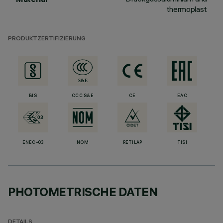
thermoplast
PRODUKTZERTIFIZIERUNG
BIS
CCC S&E
CE
EAC
ENEC-03
NOM
RETILAP
TISI
PHOTOMETRISCHE DATEN
DETAILS