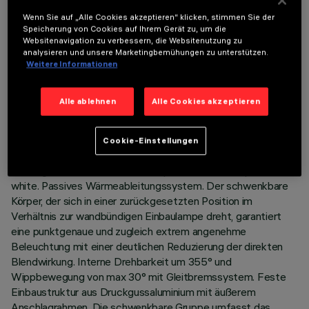
Wenn Sie auf „Alle Cookies akzeptieren“ klicken, stimmen Sie der
Speicherung von Cookies auf Ihrem Gerät zu, um die
Websitenavigation zu verbessern, die Websitenutzung zu
analysieren und unsere Marketingbemühungen zu unterstützen.
Weitere Informationen
TECHNISCHE DATEN
Alle ablehnen
Alle Cookies akzeptieren
LETZTES UPDATE: 07.08.2026
Cookie-Einstellungen
BESCHREIBUNG
Einbaugerät mit schwenkbarer Optik für LED-Lampe neutral
white. Passives Wärmeableitungssystem. Der schwenkbare
Körper, der sich in einer zurückgesetzten Position im
Verhältnis zur wandbündigen Einbaulampe dreht, garantiert
eine punktgenaue und zugleich extrem angenehme
Beleuchtung mit einer deutlichen Reduzierung der direkten
Blendwirkung. Interne Drehbarkeit um 355° und
Wippbewegung von max 30° mit Gleitbremssystem. Feste
Einbaustruktur aus Druckgussaluminium mit äußerem
Anschlagrahmen. Die schwenkbare Gruppe umfasst das