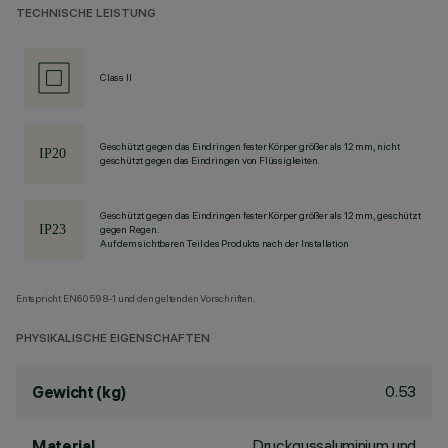
TECHNISCHE LEISTUNG
Class II
Geschützt gegen das Eindringen fester Körper größer als 12 mm, nicht
geschützt gegen das Eindringen von Flüssigkeiten.
Geschützt gegen das Eindringen fester Körper größer als 12 mm, geschützt
gegen Regen.
Auf dem sichtbaren Teil des Produkts nach der Installation
Entspricht EN60598-1 und den geltenden Vorschriften.
PHYSIKALISCHE EIGENSCHAFTEN
0.53
Gewicht (kg)
Druckgussaluminium und
Material