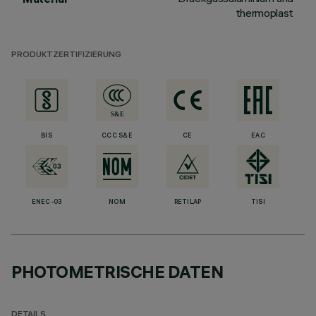
thermoplast
PRODUKTZERTIFIZIERUNG
BIS
CCC S&E
CE
EAC
ENEC-03
NOM
RETILAP
TISI
PHOTOMETRISCHE DATEN
DETAILS