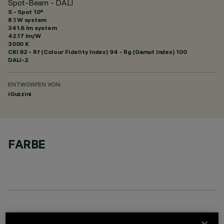
Spot-Beam - DALI
S - Spot 10°
8.1 W system
341.6 lm system
42.17 lm/W
3000 K
CRI
92
- Rf (Colour Fidelity Index) 94 - Rg (Gamut Index) 100
DALI-2
ENTWORFEN VON
iGuzzini
FARBE
OPTIONALE KOMPONENTEN