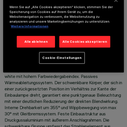
Wenn Sie auf „Alle Cookies akzeptieren“ klicken, stimmen Sie der
Speicherung von Cookies auf Ihrem Gerät zu, um die
Websitenavigation zu verbessern, die Websitenutzung zu
analysieren und unsere Marketingbemühungen zu unterstützen.
Weitere Informationen
TECHNISCHE DATEN
Alle ablehnen
Alle Cookies akzeptieren
LETZTES UPDATE: 07.08.2026
Cookie-Einstellungen
BESCHREIBUNG
Einbaugerät mit schwenkbarer Optik für LED-Lampe warm
white mit hohem Farbwiedergabeindex. Passives
Wärmeableitungssystem. Der schwenkbare Körper, der sich in
einer zurückgesetzten Position im Verhältnis zur Kante der
Einbaulampe dreht, garantiert eine punktgenaue Beleuchtung
mit einer deutlichen Reduzierung der direkten Blendwirkung.
Interne Drehbarkeit um 355° und Wippbewegung von max
30° mit Gleitbremssystem. Feste Einbaustruktur aus
Druckgussaluminium mit äußerem Anschlagrahmen. Die
schwenkbare Gruppe umfasst das Strahlenelement aus