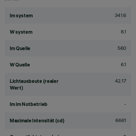
341.6
lm system
8.1
W system
560
lm Quelle
6.1
W Quelle
42.17
Lichtausbeute (realer
Wert)
-
lm im Notbetrieb
6661
Maximale Intensität (cd)