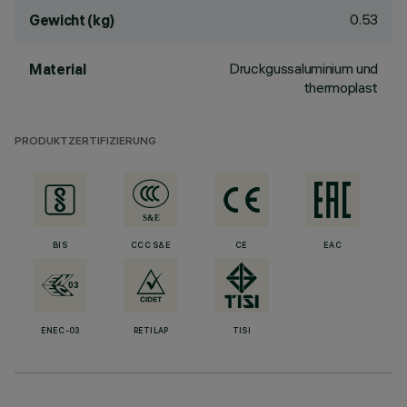
0.53
Gewicht (kg)
Druckgussaluminium und
Material
thermoplast
PRODUKTZERTIFIZIERUNG
BIS
CCC S&E
CE
EAC
ENEC-03
RETILAP
TISI