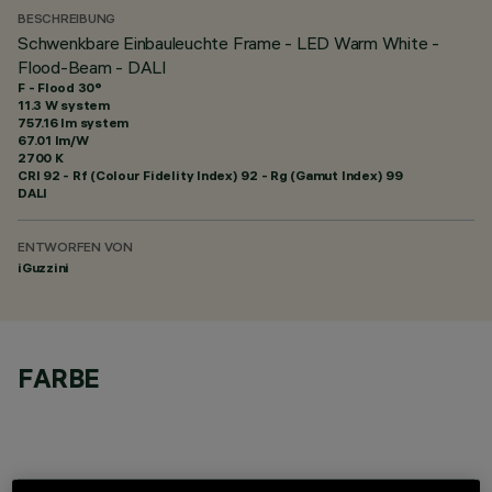
BESCHREIBUNG
Schwenkbare Einbauleuchte Frame - LED Warm White -
Flood-Beam - DALI
F - Flood 30°
11.3 W system
757.16 lm system
67.01 lm/W
2700 K
CRI
92
- Rf (Colour Fidelity Index) 92 - Rg (Gamut Index) 99
DALI
ENTWORFEN VON
iGuzzini
FARBE