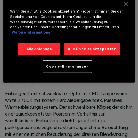
OPTIONALE KOMPONENTEN
Wenn Sie auf „Alle Cookies akzeptieren“ klicken, stimmen Sie der
Speicherung von Cookies auf Ihrem Gerät zu, um die
Websitenavigation zu verbessern, die Websitenutzung zu
analysieren und unsere Marketingbemühungen zu unterstützen.
Weitere Informationen
Alle ablehnen
Alle Cookies akzeptieren
TECHNISCHE DATEN
Cookie-Einstellungen
LETZTES UPDATE: 07.08.2026
BESCHREIBUNG
Einbaugerät mit schwenkbarer Optik für LED-Lampe warm
white 2700K mit hohem Farbwiedergabeindex. Passives
Wärmeableitungssystem. Der schwenkbare Körper, der sich in
einer zurückgesetzten Position im Verhältnis zur
wandbündigen Einbaulampe dreht, garantiert eine
punktgenaue und zugleich extrem angenehme Beleuchtung
mit einer deutlichen Reduzierung der direkten Blendwirkung.