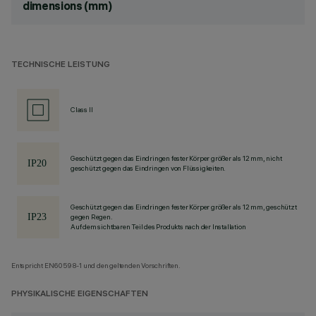
dimensions (mm)
TECHNISCHE LEISTUNG
Class II
Geschützt gegen das Eindringen fester Körper größer als 12 mm, nicht
geschützt gegen das Eindringen von Flüssigkeiten.
Geschützt gegen das Eindringen fester Körper größer als 12 mm, geschützt
gegen Regen.
Auf dem sichtbaren Teil des Produkts nach der Installation
Entspricht EN60598-1 und den geltenden Vorschriften.
PHYSIKALISCHE EIGENSCHAFTEN