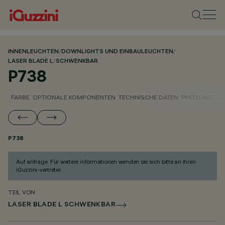
INNENLEUCHTEN
/
DOWNLIGHTS UND EINBAULEUCHTEN
/
LASER BLADE L
/
SCHWENKBAR
P738
FARBE
OPTIONALE KOMPONENTEN
TECHNISCHE DATEN
PHOTOMETRIS
P738
Auf anfrage. Für weitere informationen wenden sie sich bitte an ihren
iGuzzini-vertreter.
TEIL VON
LASER BLADE L SCHWENKBAR