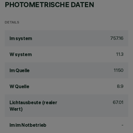
PHOTOMETRISCHE DATEN
DETAILS
757.16
lm system
11.3
W system
1150
lm Quelle
8.9
W Quelle
67.01
Lichtausbeute (realer
Wert)
-
lm im Notbetrieb