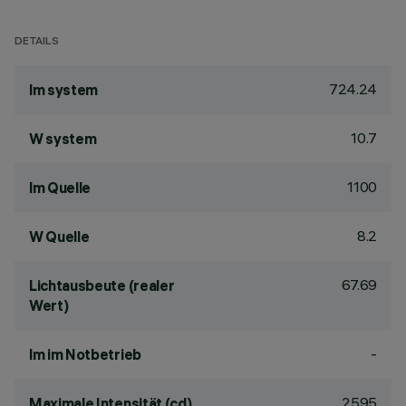
DETAILS
724.24
lm system
10.7
W system
1100
lm Quelle
8.2
W Quelle
67.69
Lichtausbeute (realer
Wert)
-
lm im Notbetrieb
2595
Maximale Intensität (cd)