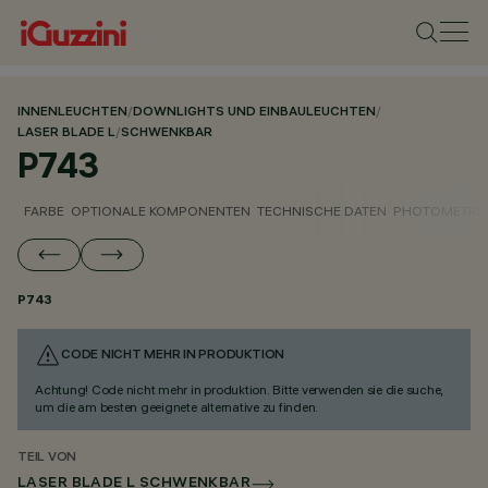
INNENLEUCHTEN
/
DOWNLIGHTS UND EINBAULEUCHTEN
/
LASER BLADE L
/
SCHWENKBAR
P743
FARBE
OPTIONALE KOMPONENTEN
TECHNISCHE DATEN
PHOTOMETRIS
P743
CODE NICHT MEHR IN PRODUKTION
Achtung! Code nicht mehr in produktion. Bitte verwenden sie die suche,
um die am besten geeignete alternative zu finden.
TEIL VON
LASER BLADE L SCHWENKBAR