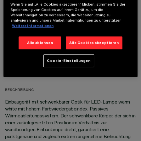
Wenn Sie auf „Alle Cookies akzeptieren“ klicken, stimmen Sie der
Speicherung von Cookies auf Ihrem Gerät zu, um die
Websitenavigation zu verbessern, die Websitenutzung zu
OPTIONALE KOMPONENTEN
analysieren und unsere Marketingbemühungen zu unterstützen.
Weitere Informationen
Alle ablehnen
Alle Cookies akzeptieren
Cookie-Einstellungen
TECHNISCHE DATEN
LETZTES UPDATE: 01.08.2026
BESCHREIBUNG
Einbaugerät mit schwenkbarer Optik für LED-Lampe warm
white mit hohem Farbwiedergabeindex. Passives
Wärmeableitungssystem. Der schwenkbare Körper, der sich in
einer zurückgesetzten Position im Verhältnis zur
wandbündigen Einbaulampe dreht, garantiert eine
punktgenaue und zugleich extrem angenehme Beleuchtung