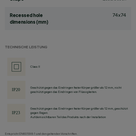
74x74
Recessed hole
dimensions (mm)
TECHNISCHE LEISTUNG
Class II
Geschützt gegen das Eindringen fester Körper größer als 12 mm, nicht
geschützt gegen das Eindringen von Flüssigkeiten.
Geschützt gegen das Eindringen fester Körper größer als 12 mm, geschützt
gegen Regen.
Auf dem sichtbaren Teil des Produkts nach der Installation
Entspricht EN60598-1 und den geltenden Vorschriften.