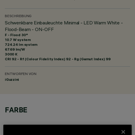
BESCHREIBUNG
Schwenkbare Einbauleuchte Minimal - LED Warm White -
Flood-Beam - ON-OFF
F - Flood 30°
10.7 W system
724.24 lm system
67.69 lm/W
3000 K
CRI
92
- Rf (Colour Fidelity Index) 92 - Rg (Gamut Index) 99
ENTWORFEN VON
iGuzzini
FARBE