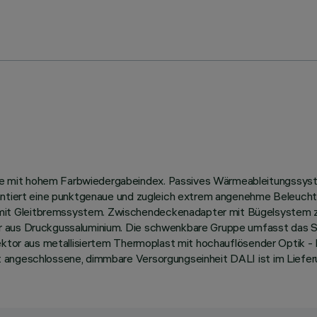
 mit hohem Farbwiedergabeindex. Passives Wärmeableitungssystem
antiert eine punktgenaue und zugleich extrem angenehme Beleuchtu
t Gleitbremssystem. Zwischendeckenadapter mit Bügelsystem zur
r aus Druckgussaluminium. Die schwenkbare Gruppe umfasst das St
flektor aus metallisiertem Thermoplast mit hochauflösender Optik
t angeschlossene, dimmbare Versorgungseinheit DALI ist im Liefer