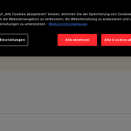
dium-Beam - DALI
f „Alle Cookies akzeptieren“ klicken, stimmen Sie der Speicherung von Cookies
m die Websitenavigation zu verbessern, die Websitenutzung zu analysieren und 
emühungen zu unterstützen.
Weitere Informationen
Einstellungen
Alle ablehnen
Alle Cookies 