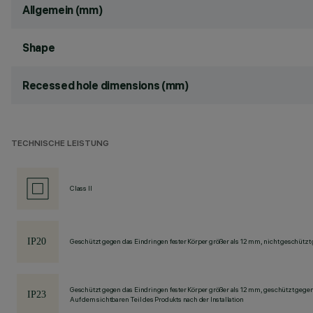
Allgemein (mm)
Shape
Recessed hole dimensions (mm)
TECHNISCHE LEISTUNG
Class II
Geschützt gegen das Eindringen fester Körper größer als 12 mm, nicht geschützt
Geschützt gegen das Eindringen fester Körper größer als 12 mm, geschützt gege
Auf dem sichtbaren Teil des Produkts nach der Installation