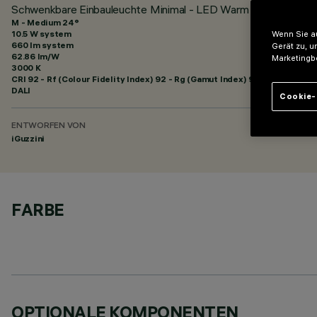
Schwenkbare Einbauleuchte Minimal - LED Warm White - Me
M - Medium 24°
10.5 W system
Wenn Sie au
660 lm system
Gerät zu, u
62.86 lm/W
Marketingb
3000 K
CRI
92
- Rf (Colour Fidelity Index) 92 - Rg (Gamut Index) 99
DALI
Cookie-
ENTWORFEN VON
iGuzzini
FARBE
OPTIONALE KOMPONENTEN