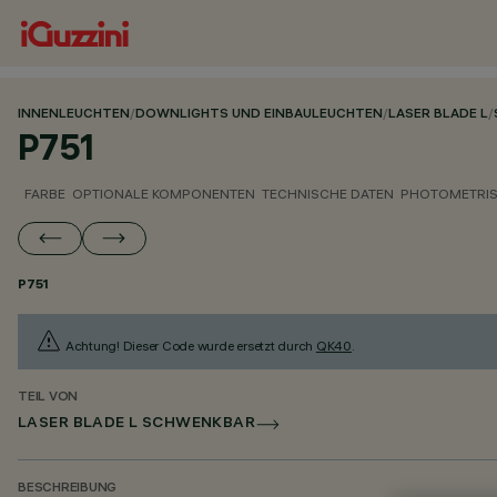
INNENLEUCHTEN
/
DOWNLIGHTS UND EINBAULEUCHTEN
/
LASER BLADE L
/
P751
FARBE
OPTIONALE KOMPONENTEN
TECHNISCHE DATEN
PHOTOMETRIS
P751
Achtung! Dieser Code wurde ersetzt durch
QK40
.
TEIL VON
LASER BLADE L SCHWENKBAR
BESCHREIBUNG