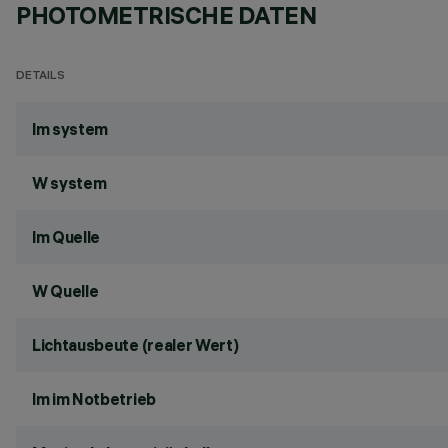
PHOTOMETRISCHE DATEN
DETAILS
lm system
W system
lm Quelle
W Quelle
Lichtausbeute (realer Wert)
lm im Notbetrieb