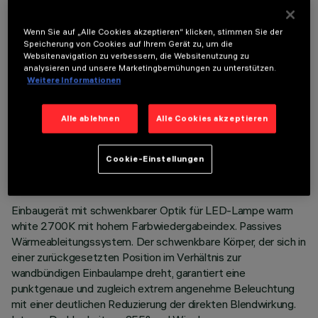
OPTIONALE KOMPONENTEN
Wenn Sie auf „Alle Cookies akzeptieren“ klicken, stimmen Sie der
Speicherung von Cookies auf Ihrem Gerät zu, um die
Websitenavigation zu verbessern, die Websitenutzung zu
analysieren und unsere Marketingbemühungen zu unterstützen.
Weitere Informationen
Alle ablehnen
Alle Cookies akzeptieren
TECHNISCHE DATEN
LETZTES UPDATE: 01.08.2026
Cookie-Einstellungen
BESCHREIBUNG
Einbaugerät mit schwenkbarer Optik für LED-Lampe warm
white 2700K mit hohem Farbwiedergabeindex. Passives
Wärmeableitungssystem. Der schwenkbare Körper, der sich in
einer zurückgesetzten Position im Verhältnis zur
wandbündigen Einbaulampe dreht, garantiert eine
punktgenaue und zugleich extrem angenehme Beleuchtung
mit einer deutlichen Reduzierung der direkten Blendwirkung.