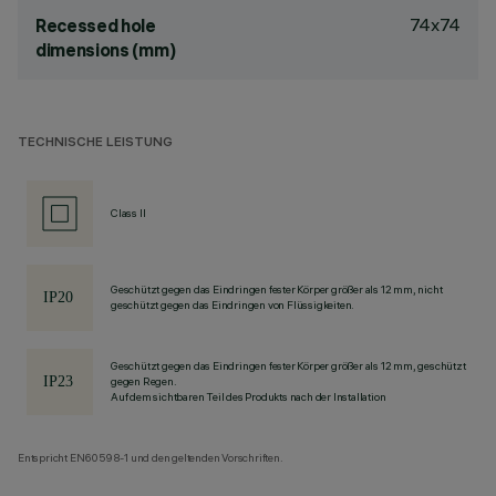
74x74
Recessed hole
dimensions (mm)
TECHNISCHE LEISTUNG
Class II
Geschützt gegen das Eindringen fester Körper größer als 12 mm, nicht
geschützt gegen das Eindringen von Flüssigkeiten.
Geschützt gegen das Eindringen fester Körper größer als 12 mm, geschützt
gegen Regen.
Auf dem sichtbaren Teil des Produkts nach der Installation
Entspricht EN60598-1 und den geltenden Vorschriften.