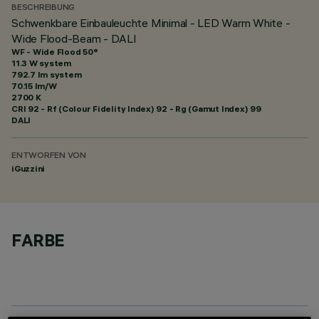
BESCHREIBUNG
Schwenkbare Einbauleuchte Minimal - LED Warm White -
Wide Flood-Beam - DALI
WF - Wide Flood 50°
11.3 W system
792.7 lm system
70.15 lm/W
2700 K
CRI
92
- Rf (Colour Fidelity Index) 92 - Rg (Gamut Index) 99
DALI
ENTWORFEN VON
iGuzzini
FARBE