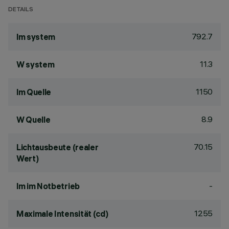
DETAILS
792.7
lm system
11.3
W system
1150
lm Quelle
8.9
W Quelle
70.15
Lichtausbeute (realer
Wert)
-
lm im Notbetrieb
1255
Maximale Intensität (cd)