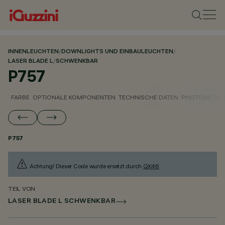
INNENLEUCHTEN
/
DOWNLIGHTS UND EINBAULEUCHTEN
/
LASER BLADE L
/
SCHWENKBAR
P757
FARBE
OPTIONALE KOMPONENTEN
TECHNISCHE DATEN
PHOTOMETRIS
P757
Achtung! Dieser Code wurde ersetzt durch
QK46
.
TEIL VON
LASER BLADE L SCHWENKBAR