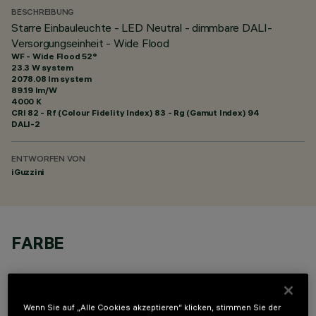
BESCHREIBUNG
Starre Einbauleuchte - LED Neutral - dimmbare DALI-
Versorgungseinheit - Wide Flood
WF - Wide Flood 52°
23.3 W system
2078.08 lm system
89.19 lm/W
4000 K
CRI
82
- Rf (Colour Fidelity Index) 83 - Rg (Gamut Index) 94
DALI-2
ENTWORFEN VON
iGuzzini
FARBE
Wenn Sie auf „Alle Cookies akzeptieren“ klicken, stimmen Sie der