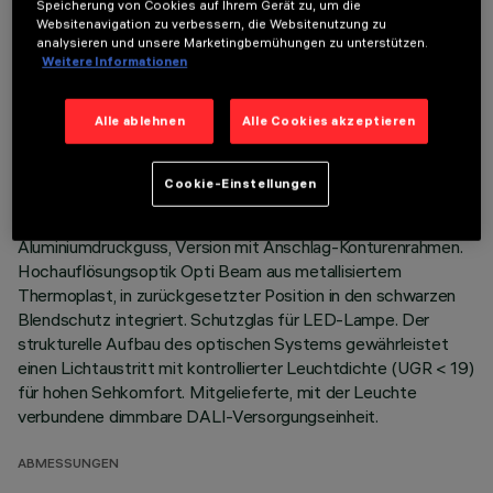
Speicherung von Cookies auf Ihrem Gerät zu, um die
Websitenavigation zu verbessern, die Websitenutzung zu
TECHNISCHE DATEN
analysieren und unsere Marketingbemühungen zu unterstützen.
Weitere Informationen
LETZTES UPDATE: 07.08.2026
Alle ablehnen
Alle Cookies akzeptieren
BESCHREIBUNG
Einbau-Leuchte mit starrer Optik für LED-Lampe Neutral
Cookie-Einstellungen
White. System zur passiven Wärmeableitung.
Leuchtenkorpus mit strahlender Oberfläche aus
Aluminiumdruckguss, Version mit Anschlag-Konturenrahmen.
Hochauflösungsoptik Opti Beam aus metallisiertem
Thermoplast, in zurückgesetzter Position in den schwarzen
Blendschutz integriert. Schutzglas für LED-Lampe. Der
strukturelle Aufbau des optischen Systems gewährleistet
einen Lichtaustritt mit kontrollierter Leuchtdichte (UGR < 19)
für hohen Sehkomfort. Mitgelieferte, mit der Leuchte
verbundene dimmbare DALI-Versorgungseinheit.
ABMESSUNGEN