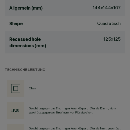
144x144x107
Allgemein (mm)
Quadratisch
Shape
125x125
Recessed hole
dimensions (mm)
TECHNISCHE LEISTUNG
Class II
Geschützt gegen das Eindringen fester Körper größer als 12 mm, nicht
geschützt gegen das Eindringen von Flüssigkeiten.
Geschützt gegen das Eindringen fester Körper größer als 1 mm, geschützt