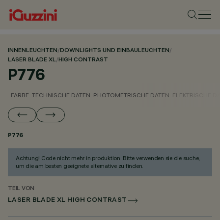
INNENLEUCHTEN
/
DOWNLIGHTS UND EINBAULEUCHTEN
/
LASER BLADE XL
/
HIGH CONTRAST
P776
FARBE
TECHNISCHE DATEN
PHOTOMETRISCHE DATEN
ELEKTRISCHE D
P776
Achtung! Code nicht mehr in produktion. Bitte verwenden sie die suche,
um die am besten geeignete alternative zu finden.
TEIL VON
LASER BLADE XL HIGH CONTRAST