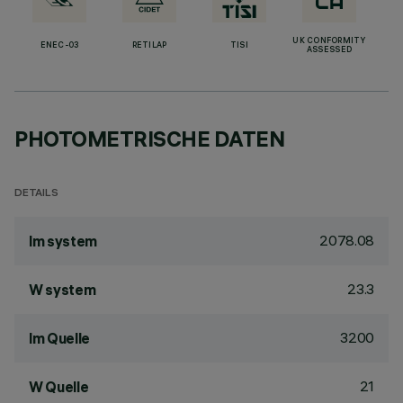
UK CONFORMITY
ENEC-03
RETILAP
TISI
ASSESSED
PHOTOMETRISCHE DATEN
DETAILS
2078.08
lm system
23.3
W system
3200
lm Quelle
21
W Quelle