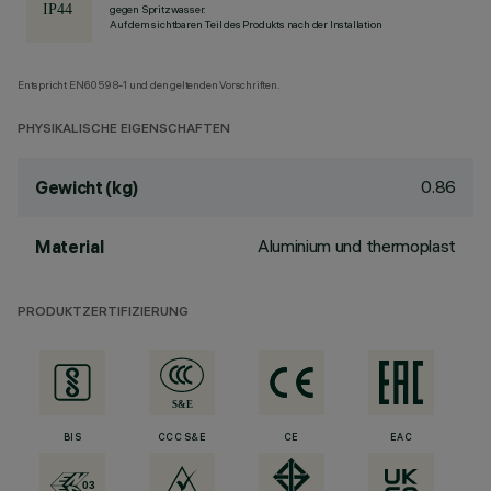
gegen Spritzwasser.
Auf dem sichtbaren Teil des Produkts nach der Installation
Entspricht EN60598-1 und den geltenden Vorschriften.
PHYSIKALISCHE EIGENSCHAFTEN
0.86
Gewicht (kg)
Aluminium und thermoplast
Material
PRODUKTZERTIFIZIERUNG
BIS
CCC S&E
CE
EAC