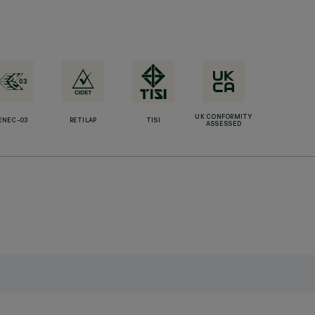
UK CONFORMITY
ENEC-03
RETILAP
TISI
ASSESSED