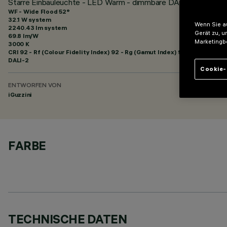
Starre Einbauleuchte - LED Warm - dimmbare DALI-Versorgung
WF - Wide Flood 52°
32.1 W system
Wenn Sie au
2240.43 lm system
Gerät zu, u
69.8 lm/W
Marketingb
3000 K
CRI
92
- Rf (Colour Fidelity Index) 92 - Rg (Gamut Index) 99
DALI-2
Cookie-
ENTWORFEN VON
iGuzzini
FARBE
TECHNISCHE DATEN