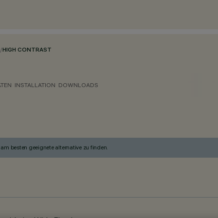
/
HIGH CONTRAST
ATEN
INSTALLATION
DOWNLOADS
am besten geeignete alternative zu finden.