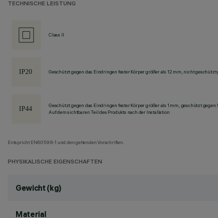
TECHNISCHE LEISTUNG
Class II
Geschützt gegen das Eindringen fester Körper größer als 12 mm, nicht geschützt
Geschützt gegen das Eindringen fester Körper größer als 1 mm, geschützt gegen 
Auf dem sichtbaren Teil des Produkts nach der Installation
Entspricht EN60598-1 und den geltenden Vorschriften.
PHYSIKALISCHE EIGENSCHAFTEN
Gewicht (kg)
Material