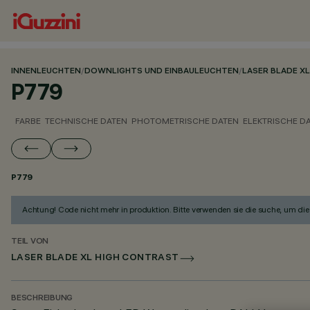
INNENLEUCHTEN
/
DOWNLIGHTS UND EINBAULEUCHTEN
/
LASER BLADE XL
P779
FARBE
TECHNISCHE DATEN
PHOTOMETRISCHE DATEN
ELEKTRISCHE D
P779
Achtung! Code nicht mehr in produktion. Bitte verwenden sie die suche, um die 
TEIL VON
LASER BLADE XL HIGH CONTRAST
BESCHREIBUNG