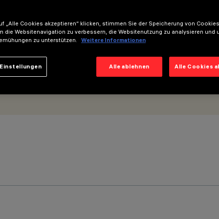
seinheit - Wide Flood
f „Alle Cookies akzeptieren“ klicken, stimmen Sie der Speicherung von Cookies
m die Websitenavigation zu verbessern, die Websitenutzung zu analysieren und 
emühungen zu unterstützen.
Weitere Informationen
Einstellungen
Alle ablehnen
Alle Cookies 