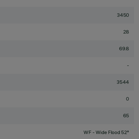
3450
28
69.8
-
3544
0
65
WF - Wide Flood 52°