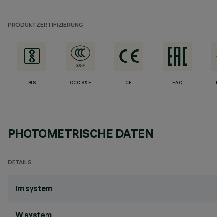
PRODUKTZERTIFIZIERUNG
BIS
CCC S&E
CE
EAC
PHOTOMETRISCHE DATEN
DETAILS
lm system
W system