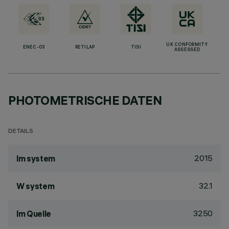
UK CONFORMITY
ENEC-03
RETILAP
TISI
ASSESSED
PHOTOMETRISCHE DATEN
DETAILS
2015
lm system
32.1
W system
3250
lm Quelle