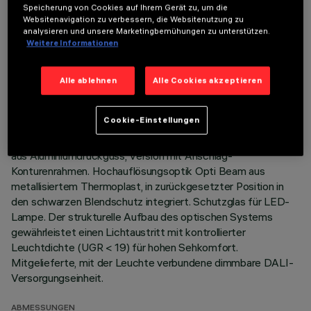
Speicherung von Cookies auf Ihrem Gerät zu, um die
Websitenavigation zu verbessern, die Websitenutzung zu
TECHNISCHE DATEN
analysieren und unsere Marketingbemühungen zu unterstützen.
Weitere Informationen
LETZTES UPDATE: 07.08.2026
Alle ablehnen
Alle Cookies akzeptieren
BESCHREIBUNG
Einbau-Leuchte mit fester Optik für LED-Lampe Warm
Cookie-Einstellungen
White mit hohem Farbwiedergabeindex. System zur passiven
Wärmeableitung. Leuchtenkorpus mit strahlender Oberfläche
aus Aluminiumdruckguss, Version mit Anschlag-
Konturenrahmen. Hochauflösungsoptik Opti Beam aus
metallisiertem Thermoplast, in zurückgesetzter Position in
den schwarzen Blendschutz integriert. Schutzglas für LED-
Lampe. Der strukturelle Aufbau des optischen Systems
gewährleistet einen Lichtaustritt mit kontrollierter
Leuchtdichte (UGR < 19) für hohen Sehkomfort.
Mitgelieferte, mit der Leuchte verbundene dimmbare DALI-
Versorgungseinheit.
ABMESSUNGEN