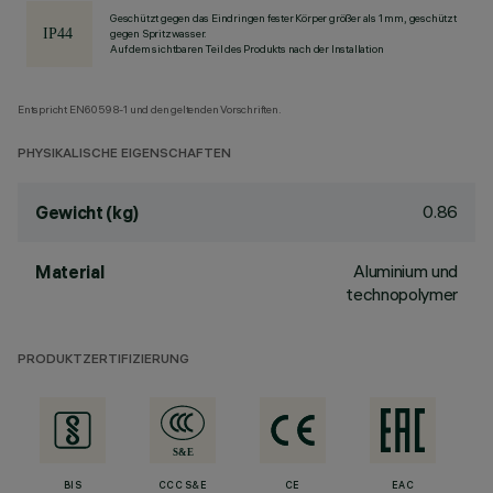
Geschützt gegen das Eindringen fester Körper größer als 1 mm, geschützt
gegen Spritzwasser.
Auf dem sichtbaren Teil des Produkts nach der Installation
Entspricht EN60598-1 und den geltenden Vorschriften.
PHYSIKALISCHE EIGENSCHAFTEN
0.86
Gewicht (kg)
Aluminium und
Material
technopolymer
PRODUKTZERTIFIZIERUNG
BIS
CCC S&E
CE
EAC