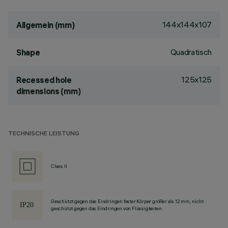
144x144x107
Allgemein (mm)
Quadratisch
Shape
125x125
Recessed hole
dimensions (mm)
TECHNISCHE LEISTUNG
Class II
Geschützt gegen das Eindringen fester Körper größer als 12 mm, nicht
geschützt gegen das Eindringen von Flüssigkeiten.