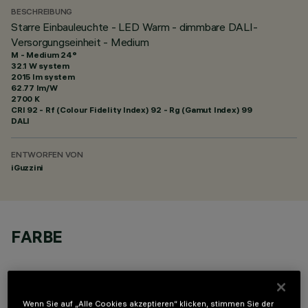
BESCHREIBUNG
Starre Einbauleuchte - LED Warm - dimmbare DALI-
Versorgungseinheit - Medium
M - Medium 24°
32.1 W system
2015 lm system
62.77 lm/W
2700 K
CRI
92
- Rf (Colour Fidelity Index) 92 - Rg (Gamut Index) 99
DALI
ENTWORFEN VON
iGuzzini
FARBE
Wenn Sie auf „Alle Cookies akzeptieren“ klicken, stimmen Sie der