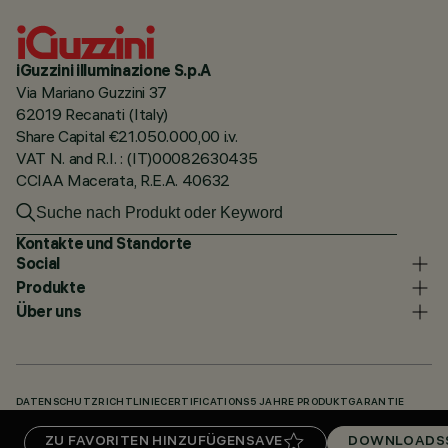
iGuzzini illuminazione S.p.A
Via Mariano Guzzini 37
62019 Recanati (Italy)
Share Capital €21.050.000,00 i.v.
VAT N. and R.I. : (IT)00082630435
CCIAA Macerata, R.E.A. 40632
Kontakte und Standorte
Social
Produkte
Über uns
DATENSCHUTZRICHTLINIE
CERTIFICATIONS
5 JAHRE PRODUKTGARANTIE
HINWEISGEBERSYSTEM
COOKIE POLICY
ACCESSIBILITY STATEMENT
ZU FAVORITEN HINZUFÜGEN
SAVE
DOWNLOADS
UNSERE CODES
KNOWLEDGE BASE (LOGIN REQUIRED)
DOWNLOADS