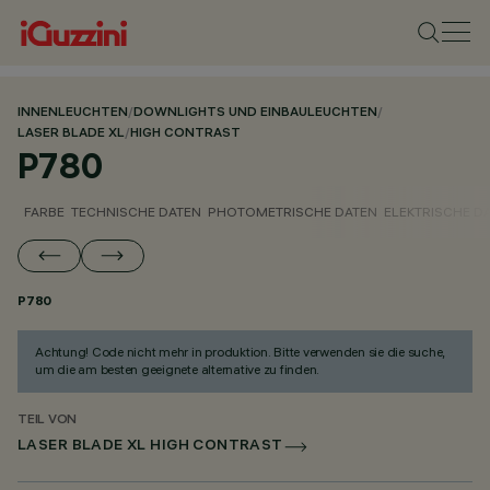
INNENLEUCHTEN
/
DOWNLIGHTS UND EINBAULEUCHTEN
/
LASER BLADE XL
/
HIGH CONTRAST
P780
FARBE
TECHNISCHE DATEN
PHOTOMETRISCHE DATEN
ELEKTRISCHE D
P780
Achtung! Code nicht mehr in produktion. Bitte verwenden sie die suche,
um die am besten geeignete alternative zu finden.
TEIL VON
LASER BLADE XL HIGH CONTRAST