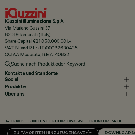
iGuzzini illuminazione S.p.A
Via Mariano Guzzini 37
62019 Recanati (Italy)
Share Capital €21.050.000,00 i.v.
VAT N. and R.I. : (IT)00082630435
CCIAA Macerata, R.E.A. 40632
Kontakte und Standorte
Social
Produkte
Über uns
DATENSCHUTZRICHTLINIE
CERTIFICATIONS
5 JAHRE PRODUKTGARANTIE
HINWEISGEBERSYSTEM
COOKIE POLICY
ACCESSIBILITY STATEMENT
ZU FAVORITEN HINZUFÜGEN
SAVE
DOWNLOADS
UNSERE CODES
KNOWLEDGE BASE (LOGIN REQUIRED)
DOWNLOADS