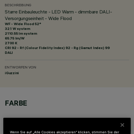
BESCHREIBUNG
Starre Einbauleuchte - LED Warm - dimmbare DALI-
Versorgungseinheit - Wide Flood
WF - Wide Flood 52°
32.1 W system
2110.55 lm system
65.75 lm/W
2700 K
CRI
92
- Rf (Colour Fidelity Index) 92 - Rg (Gamut Index) 99
DALI
ENTWORFEN VON
iGuzzini
FARBE
Wenn Sie auf „Alle Cookies akzeptieren“ klicken, stimmen Sie der