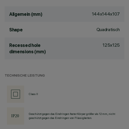
144x144x107
Allgemein (mm)
Quadratisch
Shape
125x125
Recessed hole
dimensions (mm)
TECHNISCHE LEISTUNG
Class II
Geschützt gegen das Eindringen fester Körper größer als 12 mm, nicht
geschützt gegen das Eindringen von Flüssigkeiten.