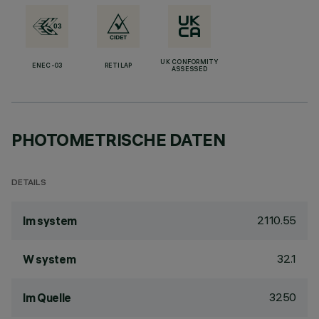
UK CONFORMITY
ENEC-03
RETILAP
ASSESSED
PHOTOMETRISCHE DATEN
DETAILS
2110.55
lm system
32.1
W system
3250
lm Quelle