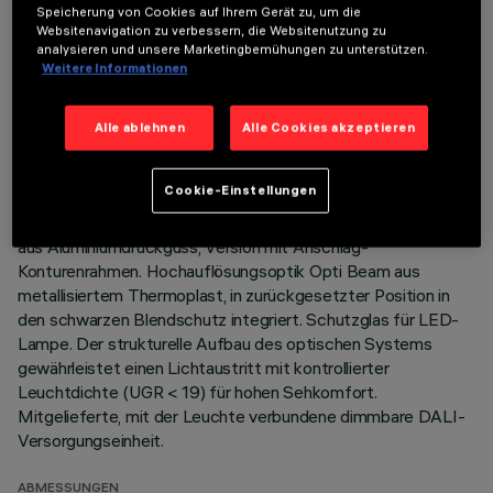
Speicherung von Cookies auf Ihrem Gerät zu, um die
Websitenavigation zu verbessern, die Websitenutzung zu
TECHNISCHE DATEN
analysieren und unsere Marketingbemühungen zu unterstützen.
Weitere Informationen
LETZTES UPDATE: 05.08.2026
Alle ablehnen
Alle Cookies akzeptieren
BESCHREIBUNG
Einbau-Leuchte mit fester Optik für LED-Lampe Warm
Cookie-Einstellungen
White mit hohem Farbwiedergabeindex. System zur passiven
Wärmeableitung. Leuchtenkorpus mit strahlender Oberfläche
aus Aluminiumdruckguss, Version mit Anschlag-
Konturenrahmen. Hochauflösungsoptik Opti Beam aus
metallisiertem Thermoplast, in zurückgesetzter Position in
den schwarzen Blendschutz integriert. Schutzglas für LED-
Lampe. Der strukturelle Aufbau des optischen Systems
gewährleistet einen Lichtaustritt mit kontrollierter
Leuchtdichte (UGR < 19) für hohen Sehkomfort.
Mitgelieferte, mit der Leuchte verbundene dimmbare DALI-
Versorgungseinheit.
ABMESSUNGEN