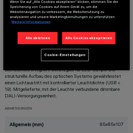
Wenn Sie auf „Alle Cookies akzeptieren“ klicken, stimmen Sie der
LETZTES UPDATE: 07.08.2026
Speicherung von Cookies auf Ihrem Gerät zu, um die
Websitenavigation zu verbessern, die Websitenutzung zu
analysieren und unsere Marketingbemühungen zu unterstützen.
BESCHREIBUNG
Weitere Informationen
Einbau-Leuchte mit fester Optik für LED-Lampe Warm
White mit hohem Farbwiedergabeindex. System zur passiven
Alle ablehnen
Alle Cookies akzeptieren
Wärmeableitung. Leuchtenkorpus mit strahlender Oberfläche
aus Aluminiumdruckguss, Version mit Anschlag-
Cookie-Einstellungen
Konturenrahmen. Hochauflösungsoptik aus metallisiertem
Thermoplast, in zurückgesetzter Position in den schwarzen
Blendschutz integriert. Schutzglas für LED-Lampe. Der
strukturelle Aufbau des optischen Systems gewährleistet
einen Lichtaustritt mit kontrollierter Leuchtdichte (UGR <
19). Mitgelieferte, mit der Leuchte verbundene dimmbare
DALI-Versorgungseinheit.
ABMESSUNGEN
85x85x107
Allgemein (mm)