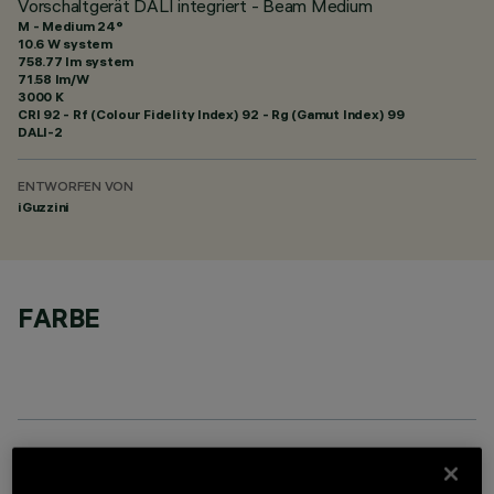
Vorschaltgerät DALI integriert - Beam Medium
M - Medium 24°
10.6 W system
758.77 lm system
71.58 lm/W
3000 K
CRI
92
- Rf (Colour Fidelity Index) 92 - Rg (Gamut Index) 99
DALI-2
ENTWORFEN VON
iGuzzini
FARBE
TECHNISCHE DATEN