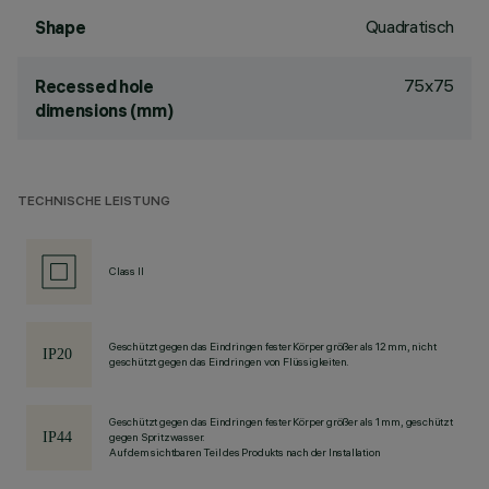
Quadratisch
Shape
75x75
Recessed hole
dimensions (mm)
TECHNISCHE LEISTUNG
Class II
Geschützt gegen das Eindringen fester Körper größer als 12 mm, nicht
geschützt gegen das Eindringen von Flüssigkeiten.
Geschützt gegen das Eindringen fester Körper größer als 1 mm, geschützt
gegen Spritzwasser.
Auf dem sichtbaren Teil des Produkts nach der Installation