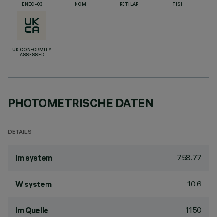
ENEC-03
NOM
RETILAP
TISI
UK CONFORMITY
ASSESSED
PHOTOMETRISCHE DATEN
DETAILS
758.77
lm system
10.6
W system
1150
lm Quelle