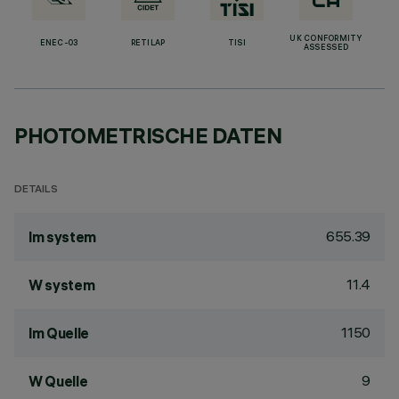
UK CONFORMITY
ENEC-03
RETILAP
TISI
ASSESSED
PHOTOMETRISCHE DATEN
DETAILS
655.39
lm system
11.4
W system
1150
lm Quelle
9
W Quelle