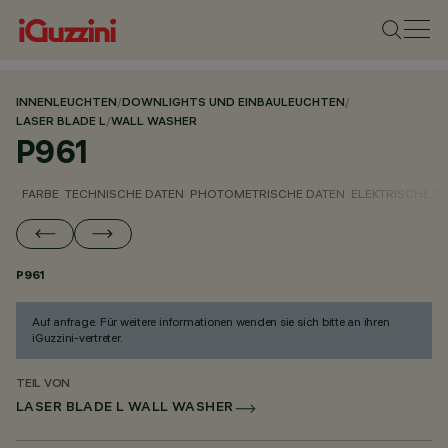
INNENLEUCHTEN
/
DOWNLIGHTS UND EINBAULEUCHTEN
/
LASER BLADE L
/
WALL WASHER
P961
FARBE
TECHNISCHE DATEN
PHOTOMETRISCHE DATEN
ELEKTRISCHE D
P961
Auf anfrage. Für weitere informationen wenden sie sich bitte an ihren
iGuzzini-vertreter.
TEIL VON
LASER BLADE L WALL WASHER