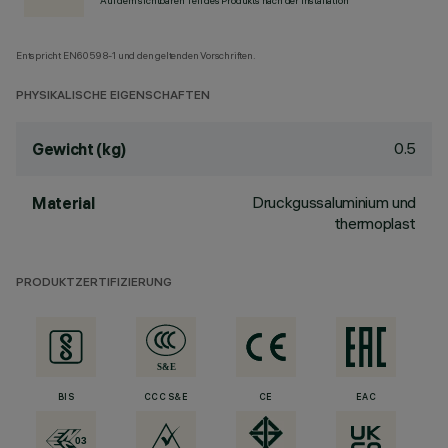
Auf dem sichtbaren Teil des Produkts nach der Installation
Entspricht EN60598-1 und den geltenden Vorschriften.
PHYSIKALISCHE EIGENSCHAFTEN
0.5
Gewicht (kg)
Druckgussaluminium und
Material
thermoplast
PRODUKTZERTIFIZIERUNG
BIS
CCC S&E
CE
EAC