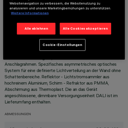
TECHNISCHE DATEN
Websitenavigation zu verbessern, die Websitenutzung zu
analysieren und unsere Marketingbemühungen zu unterstützen.
Weitere Informationen
LETZTES UPDATE: 07.08.2026
Alle ablehnen
Alle Cookies akzeptieren
BESCHREIBUNG
Einbaugerät mit Wall-Washer-Optik für LED-Lampe warm
white 2700K mit hohem Farbwiedergabeindex. Passives
Cookie-Einstellungen
Wärmeableitungssystem. Lampenkörper mit Abstrahlfläche
aus Aluminiumdruckguss, Version mit äußerem
Anschlagrahmen. Spezifisches asymmetrisches optisches
System für eine definierte Lichtverteilung an der Wand ohne
Schattenbereiche. Reflektor - Lichtstromsammler aus
hochreinem Aluminium, Schirm - Refraktor aus PMMA,
Abschirmung aus Thermoplast. Die an das Gerät
angeschlossene, dimmbare Versorgungseinheit DALI ist im
Lieferumfang enthalten.
ABMESSUNGEN