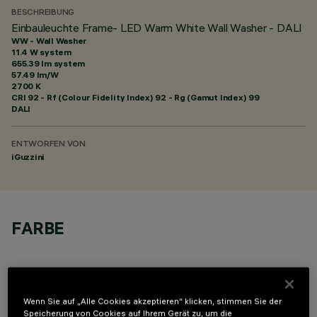
BESCHREIBUNG
Einbauleuchte Frame- LED Warm White Wall Washer - DALI
WW - Wall Washer
11.4 W system
655.39 lm system
57.49 lm/W
2700 K
CRI
92
- Rf (Colour Fidelity Index) 92 - Rg (Gamut Index) 99
DALI
ENTWORFEN VON
iGuzzini
FARBE
Wenn Sie auf „Alle Cookies akzeptieren“ klicken, stimmen Sie der
Speicherung von Cookies auf Ihrem Gerät zu, um die