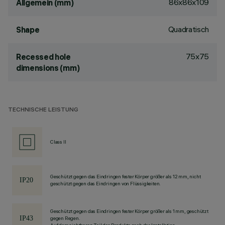
86x86x109
Allgemein (mm)
Quadratisch
Shape
75x75
Recessed hole
dimensions (mm)
TECHNISCHE LEISTUNG
Class II
Geschützt gegen das Eindringen fester Körper größer als 12 mm, nicht
geschützt gegen das Eindringen von Flüssigkeiten.
Geschützt gegen das Eindringen fester Körper größer als 1 mm, geschützt
gegen Regen.