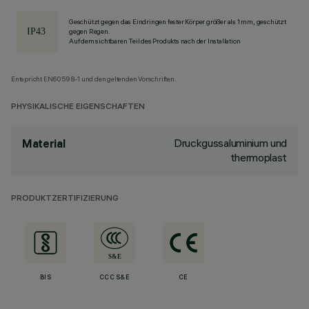
Geschützt gegen das Eindringen fester Körper größer als 1 mm, geschützt
gegen Regen.
Auf dem sichtbaren Teil des Produkts nach der Installation
Entspricht EN60598-1 und den geltenden Vorschriften.
PHYSIKALISCHE EIGENSCHAFTEN
Druckgussaluminium und
Material
thermoplast
PRODUKTZERTIFIZIERUNG
BIS
CCC S&E
CE