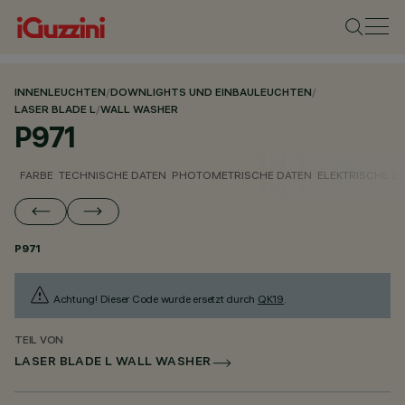
INNENLEUCHTEN
/
DOWNLIGHTS UND EINBAULEUCHTEN
/
LASER BLADE L
/
WALL WASHER
P971
FARBE
TECHNISCHE DATEN
PHOTOMETRISCHE DATEN
ELEKTRISCHE D
P971
Achtung! Dieser Code wurde ersetzt durch
QK19
.
TEIL VON
LASER BLADE L WALL WASHER