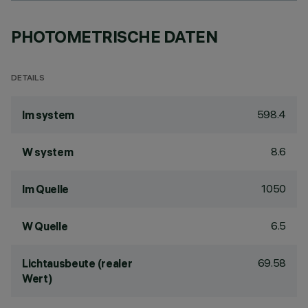
PHOTOMETRISCHE DATEN
DETAILS
598.4
lm system
8.6
W system
1050
lm Quelle
6.5
W Quelle
69.58
Lichtausbeute (realer
Wert)