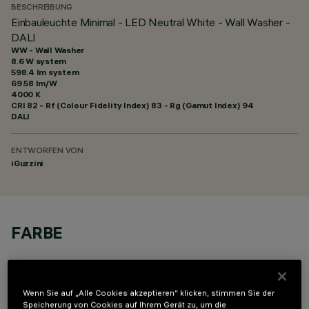
BESCHREIBUNG
Einbauleuchte Minimal - LED Neutral White - Wall Washer -
DALI
WW - Wall Washer
8.6 W system
598.4 lm system
69.58 lm/W
4000 K
CRI
82
- Rf (Colour Fidelity Index) 83 - Rg (Gamut Index) 94
DALI
ENTWORFEN VON
iGuzzini
FARBE
Wenn Sie auf „Alle Cookies akzeptieren“ klicken, stimmen Sie der
Speicherung von Cookies auf Ihrem Gerät zu, um die