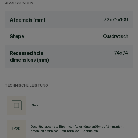
ABMESSUNGEN
72x72x109
Allgemein (mm)
Quadratisch
Shape
74x74
Recessed hole
dimensions (mm)
TECHNISCHE LEISTUNG
Class II
Geschützt gegen das Eindringen fester Körper größer als 12 mm, nicht
geschützt gegen das Eindringen von Flüssigkeiten.