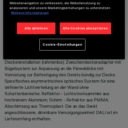
Websitenavigation zu verbessern, die Websitenutzung zu
TECHNISCHE DATEN
analysieren und unsere Marketingbemühungen zu unterstützen.
Weitere Informationen
LETZTES UPDATE: 01.08.2026
Alle ablehnen
Alle Cookies akzeptieren
BESCHREIBUNG
Einbaugerät mit Wall-Washer-Optik für LED-Lampe neutral
Cookie-Einstellungen
white. Passives Wärmeableitungssystem. Lampenkörper mit
Abstrahlfläche aus Aluminiumdruckguss, Version für bündige
Deckeninstallation (rahmenlos). Zwischendeckenadapter mit
Bügelsystem zur Anpassung an die Paneeldicke mit
Vorrüstung zur Befestigung des Geräts bündig zur Decke.
Spezifisches asymmetrisches optisches System für eine
definierte Lichtverteilung an der Wand ohne
Schattenbereiche. Reflektor - Lichtstromsammler aus
hochreinem Aluminium, Schirm - Refraktor aus PMMA,
Abschirmung aus Thermoplast. Die an das Gerät
angeschlossene, dimmbare Versorgungseinheit DALI ist im
Lieferumfang enthalten.