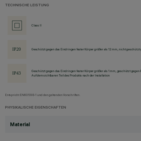
TECHNISCHE LEISTUNG
Class II
Geschützt gegen das Eindringen fester Körper größer als 12 mm, nicht geschützt
Geschützt gegen das Eindringen fester Körper größer als 1 mm, geschützt gegen
Auf dem sichtbaren Teil des Produkts nach der Installation
Entspricht EN60598-1 und den geltenden Vorschriften.
PHYSIKALISCHE EIGENSCHAFTEN
Material