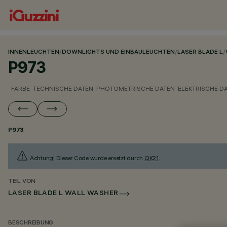
INNENLEUCHTEN
/
DOWNLIGHTS UND EINBAULEUCHTEN
/
LASER BLADE L
/
P973
FARBE
TECHNISCHE DATEN
PHOTOMETRISCHE DATEN
ELEKTRISCHE D
P973
Achtung! Dieser Code wurde ersetzt durch
QK21
.
TEIL VON
LASER BLADE L WALL WASHER
BESCHREIBUNG