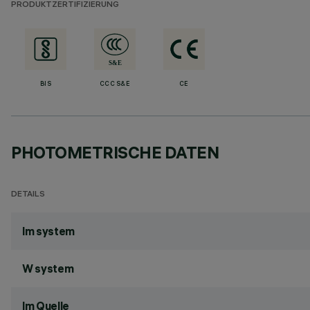
PRODUKTZERTIFIZIERUNG
BIS
CCC S&E
CE
PHOTOMETRISCHE DATEN
DETAILS
lm system
W system
lm Quelle