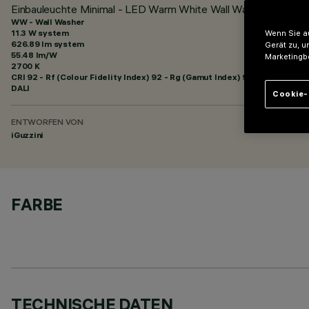
Einbauleuchte Minimal - LED Warm White Wall Washer - DALI
WW - Wall Washer
11.3 W system
Wenn Sie au
626.89 lm system
Gerät zu, u
55.48 lm/W
Marketingb
2700 K
CRI
92
- Rf (Colour Fidelity Index) 92 - Rg (Gamut Index) 99
DALI
Cookie-
ENTWORFEN VON
iGuzzini
FARBE
TECHNISCHE DATEN