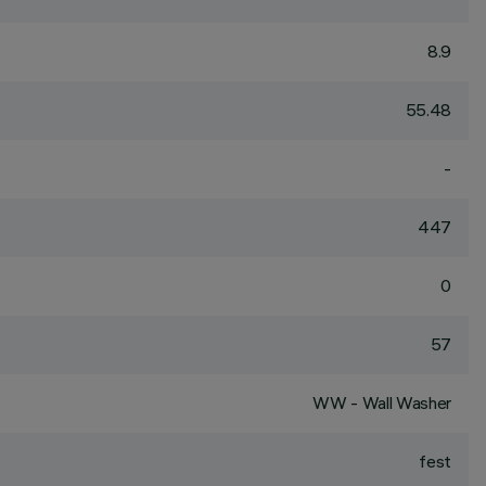
8.9
55.48
-
447
0
57
WW - Wall Washer
fest