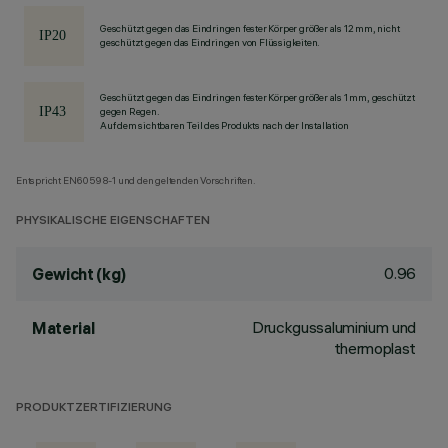
Geschützt gegen das Eindringen fester Körper größer als 12 mm, nicht
geschützt gegen das Eindringen von Flüssigkeiten.
Geschützt gegen das Eindringen fester Körper größer als 1 mm, geschützt
gegen Regen.
Auf dem sichtbaren Teil des Produkts nach der Installation
Entspricht EN60598-1 und den geltenden Vorschriften.
PHYSIKALISCHE EIGENSCHAFTEN
0.96
Gewicht (kg)
Druckgussaluminium und
Material
thermoplast
PRODUKTZERTIFIZIERUNG