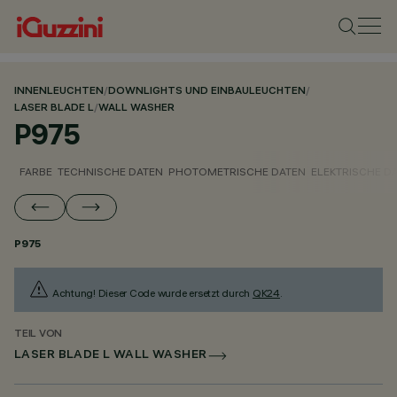
INNENLEUCHTEN
/
DOWNLIGHTS UND EINBAULEUCHTEN
/
LASER BLADE L
/
WALL WASHER
P975
FARBE
TECHNISCHE DATEN
PHOTOMETRISCHE DATEN
ELEKTRISCHE D
P975
Achtung! Dieser Code wurde ersetzt durch
QK24
.
TEIL VON
LASER BLADE L WALL WASHER