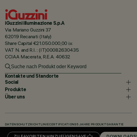
iGuzzini illuminazione S.p.A
Via Mariano Guzzini 37
62019 Recanati (Italy)
Share Capital €21.050.000,00 i.v.
VAT N. and R.I. : (IT)00082630435
CCIAA Macerata, R.E.A. 40632
Kontakte und Standorte
Social
Produkte
Über uns
DATENSCHUTZRICHTLINIE
CERTIFICATIONS
5 JAHRE PRODUKTGARANTIE
HINWEISGEBERSYSTEM
COOKIE POLICY
ACCESSIBILITY STATEMENT
ZU FAVORITEN HINZUFÜGEN
SAVE
DOWNLOADS