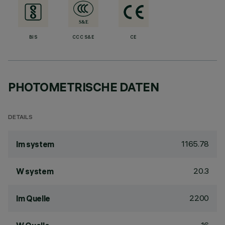
BIS
CCC S&E
CE
PHOTOMETRISCHE DATEN
DETAILS
1165.78
lm system
20.3
W system
2200
lm Quelle