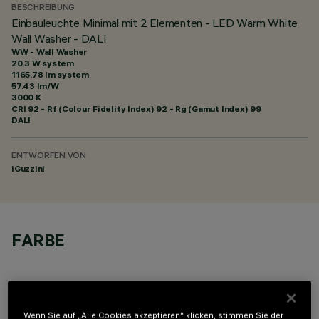
BESCHREIBUNG
Einbauleuchte Minimal mit 2 Elementen - LED Warm White
Wall Washer - DALI
WW - Wall Washer
20.3 W system
1165.78 lm system
57.43 lm/W
3000 K
CRI
92
- Rf (Colour Fidelity Index) 92 - Rg (Gamut Index) 99
DALI
ENTWORFEN VON
iGuzzini
FARBE
Wenn Sie auf „Alle Cookies akzeptieren“ klicken, stimmen Sie der