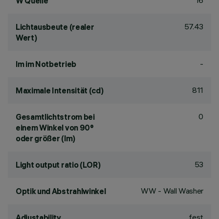
16
W Quelle
57.43
Lichtausbeute (realer
Wert)
-
lm im Notbetrieb
811
Maximale Intensität (cd)
0
Gesamtlichtstrom bei
einem Winkel von 90°
oder größer (lm)
53
Light output ratio (LOR)
WW - Wall Washer
Optik und Abstrahlwinkel
fest
Adjustability