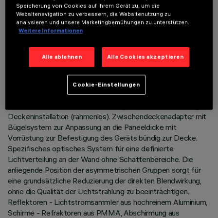
Speicherung von Cookies auf Ihrem Gerät zu, um die
TECHNISCHE DATEN
Websitenavigation zu verbessern, die Websitenutzung zu
analysieren und unsere Marketingbemühungen zu unterstützen.
Weitere Informationen
LETZTES UPDATE: 01.08.2026
BESCHREIBUNG
Alle ablehnen
Alle Cookies akzeptieren
Einbaugerät mit zwei Elementen mit Wall-Washer-Optik für
LED-Lampe warm white mit hohem Farbwiedergabeindex.
Cookie-Einstellungen
Passives Wärmeableitungssystem. Lampenkörper mit
Abstrahlfläche aus Aluminiumdruckguss, Version für bündige
Deckeninstallation (rahmenlos). Zwischendeckenadapter mit
Bügelsystem zur Anpassung an die Paneeldicke mit
Vorrüstung zur Befestigung des Geräts bündig zur Decke.
Spezifisches optisches System für eine definierte
Lichtverteilung an der Wand ohne Schattenbereiche. Die
anliegende Position der asymmetrischen Gruppen sorgt für
eine grundsätzliche Reduzierung der direkten Blendwirkung,
ohne die Qualität der Lichtstrahlung zu beeinträchtigen.
Reflektoren - Lichtstromsammler aus hochreinem Aluminium,
Schirme - Refraktoren aus PMMA, Abschirmung aus