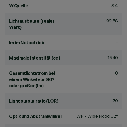
8.4
W Quelle
99.58
Lichtausbeute (realer
Wert)
-
lm im Notbetrieb
1540
Maximale Intensität (cd)
0
Gesamtlichtstrom bei
einem Winkel von 90°
oder größer (lm)
79
Light output ratio (LOR)
WF - Wide Flood 52°
Optik und Abstrahlwinkel