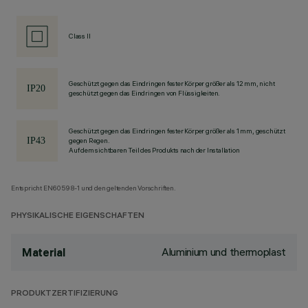
Class II
Geschützt gegen das Eindringen fester Körper größer als 12 mm, nicht
geschützt gegen das Eindringen von Flüssigkeiten.
Geschützt gegen das Eindringen fester Körper größer als 1 mm, geschützt
gegen Regen.
Auf dem sichtbaren Teil des Produkts nach der Installation
Entspricht EN60598-1 und den geltenden Vorschriften.
PHYSIKALISCHE EIGENSCHAFTEN
Aluminium und thermoplast
Material
PRODUKTZERTIFIZIERUNG