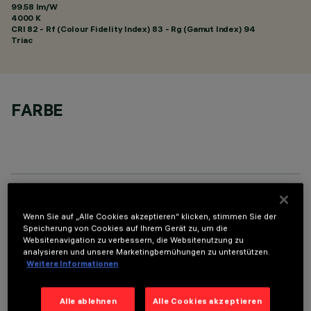
99.58 lm/W
4000 K
CRI
82
- Rf (Colour Fidelity Index) 83 - Rg (Gamut Index) 94
Triac
FARBE
TECHNISCHE DATEN
Wenn Sie auf „Alle Cookies akzeptieren“ klicken, stimmen Sie der
Speicherung von Cookies auf Ihrem Gerät zu, um die
LETZTES UPDATE: 01.08.2026
Websitenavigation zu verbessern, die Websitenutzung zu
analysieren und unsere Marketingbemühungen zu unterstützen.
Weitere Informationen
BESCHREIBUNG
Fixed round luminaire designed to use a LED lamp with C.O.B.
Alle ablehnen
Alle Cookies akzeptieren
technology. Version without rim for mounting flush with