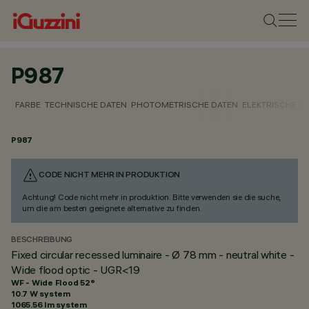
P987
FARBE
TECHNISCHE DATEN
PHOTOMETRISCHE DATEN
ELEKTRISCHE D
P987
CODE NICHT MEHR IN PRODUKTION
Achtung! Code nicht mehr in produktion. Bitte verwenden sie die suche,
um die am besten geeignete alternative zu finden.
BESCHREIBUNG
Fixed circular recessed luminaire - Ø 78 mm - neutral white -
Wide flood optic - UGR<19
WF - Wide Flood 52°
10.7 W system
1065.56 lm system