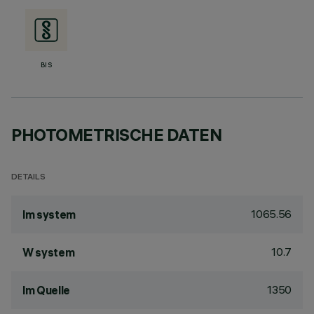
BIS
PHOTOMETRISCHE DATEN
DETAILS
1065.56
lm system
10.7
W system
1350
lm Quelle