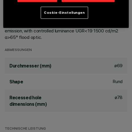
ceiling. Reflector vacuum-metallised with aluminium vapours
with an anti-scratch protective layer. Die-cast aluminium
Cookie-Einstellungen
body and passive dissipation system. Product complete with
LED lamp in neutral white colour tone (4,000K). General light
emission, with controlled luminance UGR<19 1500 cd/m2
α>65° flood optic.
ABMESSUNGEN
ø69
Durchmesser (mm)
Rund
Shape
ø78
Recessed hole
dimensions (mm)
TECHNISCHE LEISTUNG