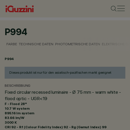
P994
FARBE
TECHNISCHE DATEN
PHOTOMETRISCHE DATEN
ELEKTRISCHE D
P994
Dieses produkt ist nur für den asiatisch-pazifischen markt geeignet
BESCHREIBUNG
Fixed circular recessed luminaire - Ø 75 mm - warm white -
flood optic - UGR<19
F - Flood 28°
10.7 W system
895.16 lm system
83.66 lm/W
3000 K
CRI
92
- Rf (Colour Fidelity Index) 92 - Rg (Gamut Index) 99