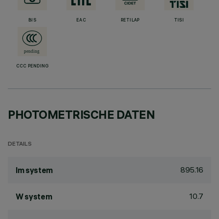
BIS
EAC
RETILAP
TISI
CCC PENDING
PHOTOMETRISCHE DATEN
DETAILS
895.16
lm system
10.7
W system