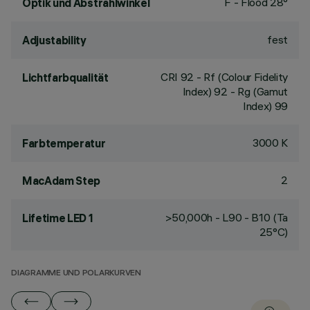
F - Flood 28°
Optik und Abstrahlwinkel
fest
Adjustability
CRI
92
- Rf (Colour Fidelity
Lichtfarbqualität
Index) 92 - Rg (Gamut
Index) 99
3000 K
Farbtemperatur
2
MacAdam Step
>50,000h - L90 - B10 (Ta
Lifetime LED 1
25°C)
DIAGRAMME UND POLARKURVEN