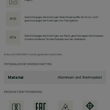
Class II
Geschützt gegen das Eindringen fester Körper größer als 12 mm, nicht
geschützt gegen das Eindringen von Flüssigkeiten.
Geschützt gegen das Eindringen von Staub, geschützt gegen Spritzwasser.
Auf dem sichtbaren Teil des Produkts nach der Installation
Entspricht EN60598-1 und den geltenden Vorschriften.
PHYSIKALISCHE EIGENSCHAFTEN
Aluminium und thermoplast
Material
PRODUKTZERTIFIZIERUNG