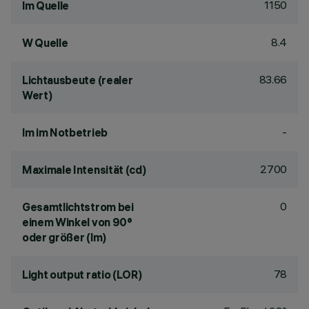
1150
lm Quelle
8.4
W Quelle
83.66
Lichtausbeute (realer
Wert)
-
lm im Notbetrieb
2700
Maximale Intensität (cd)
0
Gesamtlichtstrom bei
einem Winkel von 90°
oder größer (lm)
78
Light output ratio (LOR)