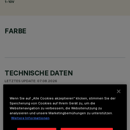
1-10V
FARBE
TECHNISCHE DATEN
LETZTES UPDATE: 07.08.2026
BESCHREIBUNG
Wenn Sie auf „Alle Cookies akzeptieren“ klicken, stimmen Sie der
Speicherung von Cookies auf Ihrem Gerät zu, um die
Fixed round luminaire designed to use a LED lamp with C.O.B.
Websitenavigation zu verbessern, die Websitenutzung zu
technology. Version with rim for surface-mounting. Reflector
analysieren und unsere Marketingbemühungen zu unterstützen.
Weitere Informationen
vacuum-metallised with aluminium vapours with an anti-
scratch protective layer. Die-cast aluminium body and