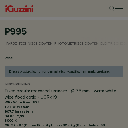
P995
FARBE
TECHNISCHE DATEN
PHOTOMETRISCHE DATEN
ELEKTRISCHE D
P995
Dieses produkt ist nur für den asiatisch-pazifischen markt geeignet
BESCHREIBUNG
Fixed circular recessed luminaire - Ø 75 mm - warm white -
wide flood optic - UGR<19
WF - Wide Flood 52°
10.7 W system
907.7 lm system
84.83 lm/W
3000 K
CRI
92
- Rf (Colour Fidelity Index) 92 - Rg (Gamut Index) 99