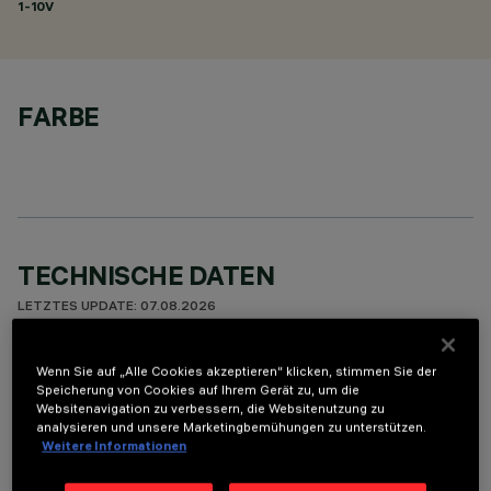
1-10V
FARBE
TECHNISCHE DATEN
LETZTES UPDATE: 07.08.2026
BESCHREIBUNG
Wenn Sie auf „Alle Cookies akzeptieren“ klicken, stimmen Sie der
Speicherung von Cookies auf Ihrem Gerät zu, um die
Fixed round luminaire designed to use a LED lamp with C.O.B.
Websitenavigation zu verbessern, die Websitenutzung zu
technology. Version with rim for surface-mounting. Reflector
analysieren und unsere Marketingbemühungen zu unterstützen.
Weitere Informationen
vacuum-metallised with aluminium vapours with an anti-
scratch protective layer. Die-cast aluminium body and