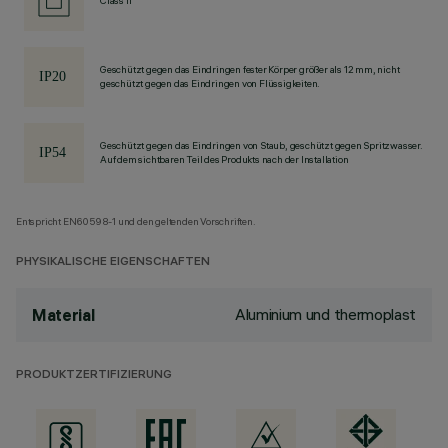
Class II
Geschützt gegen das Eindringen fester Körper größer als 12 mm, nicht
geschützt gegen das Eindringen von Flüssigkeiten.
Geschützt gegen das Eindringen von Staub, geschützt gegen Spritzwasser.
Auf dem sichtbaren Teil des Produkts nach der Installation
Entspricht EN60598-1 und den geltenden Vorschriften.
PHYSIKALISCHE EIGENSCHAFTEN
Aluminium und thermoplast
Material
PRODUKTZERTIFIZIERUNG