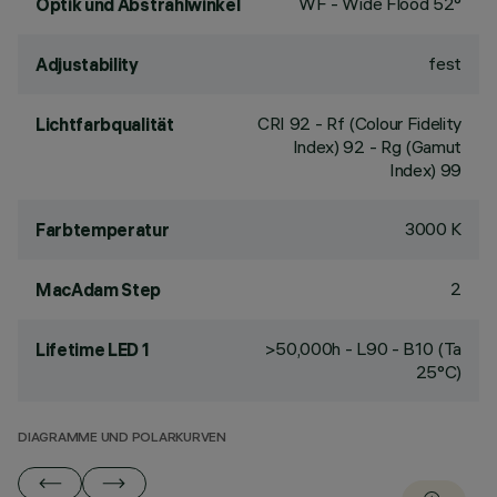
WF - Wide Flood 52°
Optik und Abstrahlwinkel
fest
Adjustability
CRI
92
- Rf (Colour Fidelity
Lichtfarbqualität
Index) 92 - Rg (Gamut
Index) 99
3000 K
Farbtemperatur
2
MacAdam Step
>50,000h - L90 - B10 (Ta
Lifetime LED 1
25°C)
DIAGRAMME UND POLARKURVEN