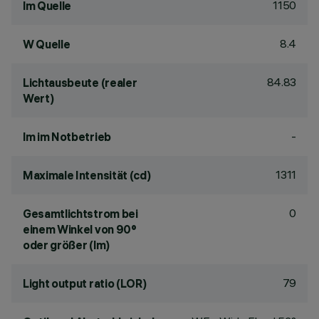
1150
lm Quelle
8.4
W Quelle
84.83
Lichtausbeute (realer
Wert)
-
lm im Notbetrieb
1311
Maximale Intensität (cd)
0
Gesamtlichtstrom bei
einem Winkel von 90°
oder größer (lm)
79
Light output ratio (LOR)