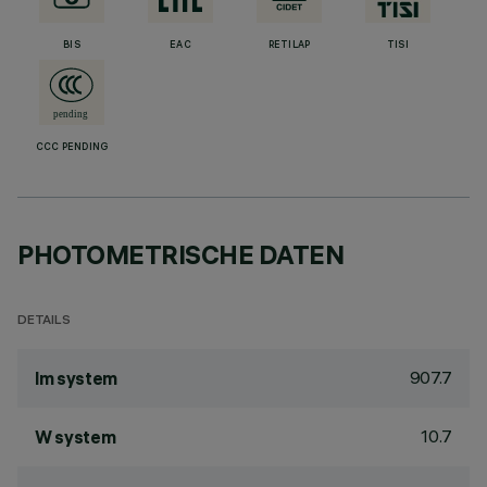
BIS
EAC
RETILAP
TISI
CCC PENDING
PHOTOMETRISCHE DATEN
DETAILS
907.7
lm system
10.7
W system