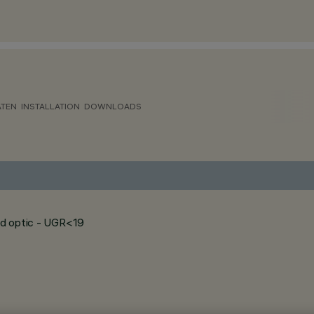
ATEN
INSTALLATION
DOWNLOADS
ood optic - UGR<19