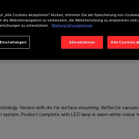
f „Alle Cookies akzeptieren“ klicken, stimmen Sie der Speicherung von Cookies
m die Websitenavigation zu verbessern, die Websitenutzung zu analysieren und 
emühungen zu unterstützen.
Weitere Informationen
Einstellungen
Alle ablehnen
Alle Cookies 
chnology. Version with rim for surface-mounting. Reflector vacuum
ion system. Product complete with LED lamp in warm white colour t