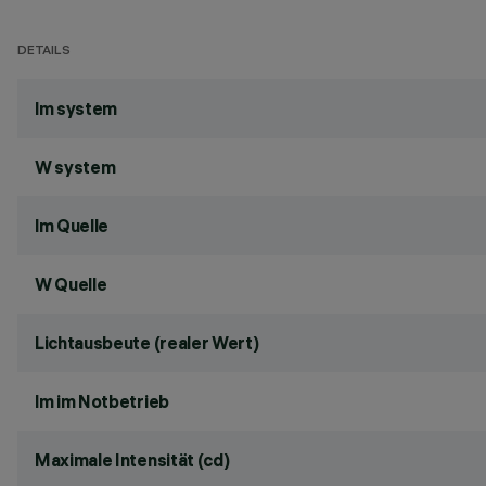
DETAILS
lm system
W system
lm Quelle
W Quelle
Lichtausbeute (realer Wert)
lm im Notbetrieb
Maximale Intensität (cd)