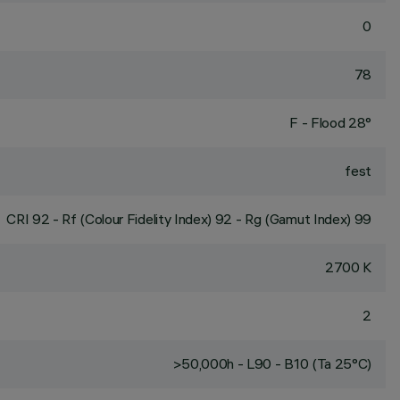
0
78
F - Flood 28°
fest
CRI
92
- Rf (Colour Fidelity Index) 92 - Rg (Gamut Index) 99
2700 K
2
>50,000h - L90 - B10 (Ta 25°C)