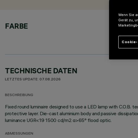
Wenn Sie au
Gerät zu, u
FARBE
Marketingb
Cookie-
TECHNISCHE DATEN
LETZTES UPDATE: 07.08.2026
BESCHREIBUNG
Fixed round luminaire designed to use a LED lamp with C.O.B. te
protective layer. Die-cast aluminium body and passive dissipat
luminance UGR<19 1500 cd/m2 α>65° flood optic.
ABMESSUNGEN