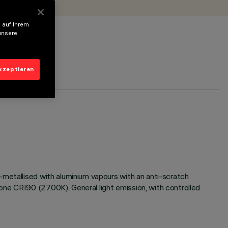
 auf Ihrem
unsere
akzeptieren
-metallised with aluminium vapours with an anti-scratch
one CRI90 (2700K). General light emission, with controlled