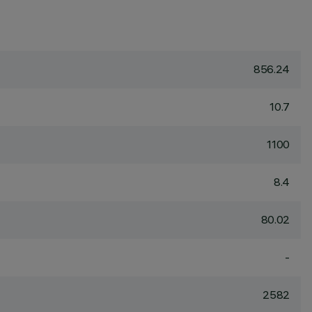
856.24
10.7
1100
8.4
80.02
-
2582