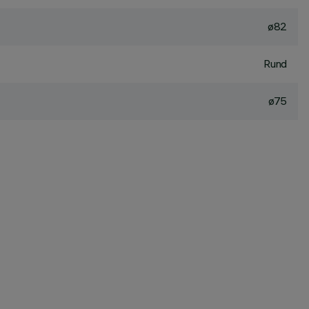
ø82
Rund
ø75