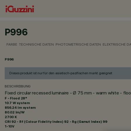
P996
FARBE
TECHNISCHE DATEN
PHOTOMETRISCHE DATEN
ELEKTRISCHE D
P996
Dieses produkt ist nur für den asiatisch-pazifischen markt geeignet
BESCHREIBUNG
Fixed circular recessed luminaire - Ø 75 mm - warm white - fl
F - Flood 28°
10.7 W system
856.24 lm system
80.02 lm/W
2700 K
CRI
92
- Rf (Colour Fidelity Index) 92 - Rg (Gamut Index) 99
1-10V