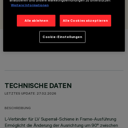
analysieren und unsere Marketingbemühungen zu unterstützen.
Weitere Informationen
ENTWORFEN VON
iGuzzini
Alle ablehnen
Alle Cookies akzeptieren
Cookie-Einstellungen
FARBE
TECHNISCHE DATEN
LETZTES UPDATE: 27.02.2026
BESCHREIBUNG
L-Verbinder für LV Superrail-Schiene in Frame-Ausführung
Ermöglicht die Änderung der Ausrichtung um 90° zwischen