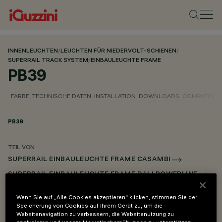
INNENLEUCHTEN
/
LEUCHTEN FÜR NIEDERVOLT-SCHIENEN
/
SUPERRAIL TRACK SYSTEM
/
EINBAULEUCHTE FRAME
PB39
FARBE
TECHNISCHE DATEN
INSTALLATION
DOWNLOADS
COMPATIBLE
PB39
TEIL VON
SUPERRAIL EINBAULEUCHTE FRAME CASAMBI
SUPERRAIL EINBAULEUCHTE FRAME DALI POWERLINE
Wenn Sie auf „Alle Cookies akzeptieren“ klicken, stimmen Sie der
BESCHREIBUNG
Speicherung von Cookies auf Ihrem Gerät zu, um die
Mechanischer L-Verbinder - für Frame-Versionen
Websitenavigation zu verbessern, die Websitenutzung zu