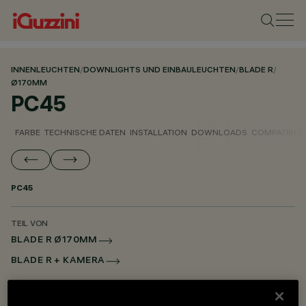
INNENLEUCHTEN
/
DOWNLIGHTS UND EINBAULEUCHTEN
/
BLADE R
/
Ø170MM
PC45
FARBE
TECHNISCHE DATEN
INSTALLATION
DOWNLOADS
COMPATIBLE
PC45
TEIL VON
BLADE R Ø170MM
BLADE R + KAMERA
BESCHREIBUNG