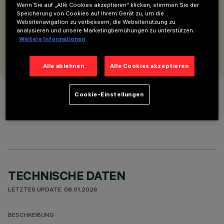
Wenn Sie auf „Alle Cookies akzeptieren“ klicken, stimmen Sie der
Adapter für Sicherheits-Kamera mit Halterung - Für
Speicherung von Cookies auf Ihrem Gerät zu, um die
kompatibele Camcorder
Websitenavigation zu verbessern, die Websitenutzung zu
analysieren und unsere Marketingbemühungen zu unterstützen.
Weitere Informationen
ENTWORFEN VON
iGuzzini
Alle ablehnen
Alle Cookies akzeptieren
Cookie-Einstellungen
FARBE
TECHNISCHE DATEN
LETZTES UPDATE: 08.01.2026
BESCHREIBUNG