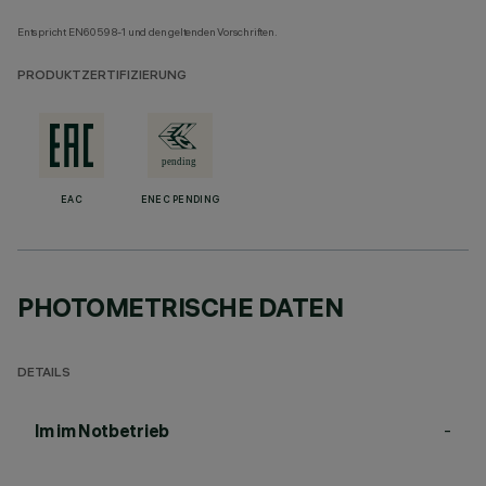
Entspricht EN60598-1 und den geltenden Vorschriften.
PRODUKTZERTIFIZIERUNG
EAC
ENEC PENDING
PHOTOMETRISCHE DATEN
DETAILS
-
lm im Notbetrieb