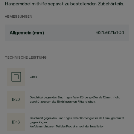
Hängemöbel mithilfe separat zu bestellenden Zubehörteils.
ABMESSUNGEN
621x621x104
Allgemein (mm)
TECHNISCHE LEISTUNG
Class II
Geschützt gegen das Eindringen fester Körper größer als 12 mm, nicht
geschützt gegen das Eindringen von Flüssigkeiten.
Geschützt gegen das Eindringen fester Körper größer als 1 mm, geschützt
gegen Regen.
Auf dem sichtbaren Teil des Produkts nach der Installation