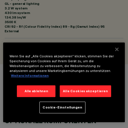
GL - general lighting
3.2 W system
430 lm system
134.38 lm/W
3500 K
CRI
92
- Rf (Colour Fidelity Index) 89 - Rg (Gamut Index) 95
External
ENTWORFEN VON
Artec Studio
Wenn Sie auf „Alle Cookies akzeptieren“ klicken, stimmen Sie der
Speicherung von Cookies auf Ihrem Gerät zu, um die
Websitenavigation zu verbessern, die Websitenutzung zu
analysieren und unsere Marketingbemühungen zu unterstützen.
Weitere Informationen
FARBE
Alle ablehnen
Alle Cookies akzeptieren
Cookie-Einstellungen
OPTIONALE KOMPONENTEN