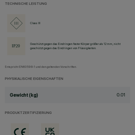
TECHNISCHE LEISTUNG
Class III
Geschützt gegen das Eindringen fester Körper größer als 12 mm, nicht
geschützt gegen das Eindringen von Flüssigkeiten.
Entspricht EN60598-1 und den geltenden Vorschriften.
PHYSIKALISCHE EIGENSCHAFTEN
0.01
Gewicht (kg)
PRODUKTZERTIFIZIERUNG