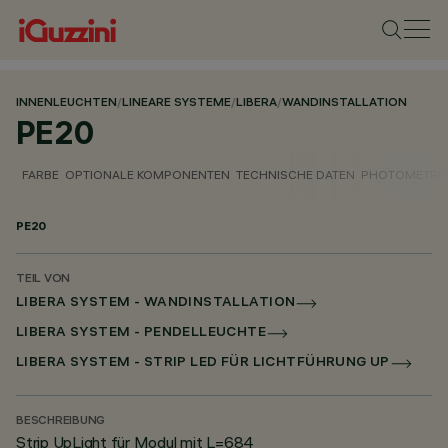
INNENLEUCHTEN
/
LINEARE SYSTEME
/
LIBERA
/
WANDINSTALLATION
PE20
FARBE
OPTIONALE KOMPONENTEN
TECHNISCHE DATEN
PHOTOMETRIS
PE20
TEIL VON
LIBERA SYSTEM - WANDINSTALLATION
LIBERA SYSTEM - PENDELLEUCHTE
LIBERA SYSTEM - STRIP LED FÜR LICHTFÜHRUNG UP
BESCHREIBUNG
Strip UpLight für Modul mit L=684