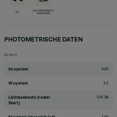
UK CONFORMITY
CE
ASSESSED
PHOTOMETRISCHE DATEN
DETAILS
430
lm system
3.2
W system
134.38
Lichtausbeute (realer
Wert)
148