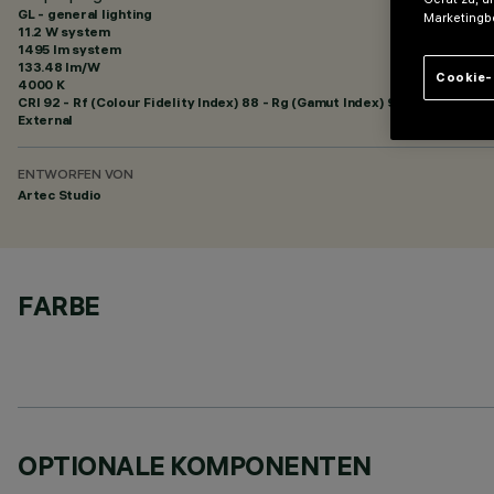
GL - general lighting
Marketingb
11.2 W system
1495 lm system
133.48 lm/W
Cookie-
4000 K
CRI
92
- Rf (Colour Fidelity Index) 88 - Rg (Gamut Index) 95
External
ENTWORFEN VON
Artec Studio
FARBE
OPTIONALE KOMPONENTEN