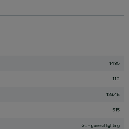
1495
11.2
133.48
515
GL - general lighting