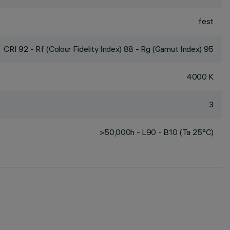
fest
CRI
92
- Rf (Colour Fidelity Index) 88 - Rg (Gamut Index) 95
4000 K
3
>50,000h - L90 - B10 (Ta 25°C)