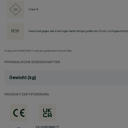
Class III
Geschützt gegen das Eindringen fester Körper größer als 12 mm, nicht geschützt
Entspricht EN60598-1 und den geltenden Vorschriften.
PHYSIKALISCHE EIGENSCHAFTEN
Gewicht (kg)
PRODUKTZERTIFIZIERUNG
UK CONFORMITY