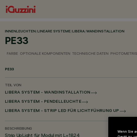
INNENLEUCHTEN
/
LINEARE SYSTEME
/
LIBERA
/
WANDINSTALLATION
PE33
FARBE
OPTIONALE KOMPONENTEN
TECHNISCHE DATEN
PHOTOMETRIS
PE33
TEIL VON
LIBERA SYSTEM - WANDINSTALLATION
LIBERA SYSTEM - PENDELLEUCHTE
LIBERA SYSTEM - STRIP LED FÜR LICHTFÜHRUNG UP
BESCHREIBUNG
Wenn Sie au
Strip UpLight für Modul mit L=1824
Gerät zu, u