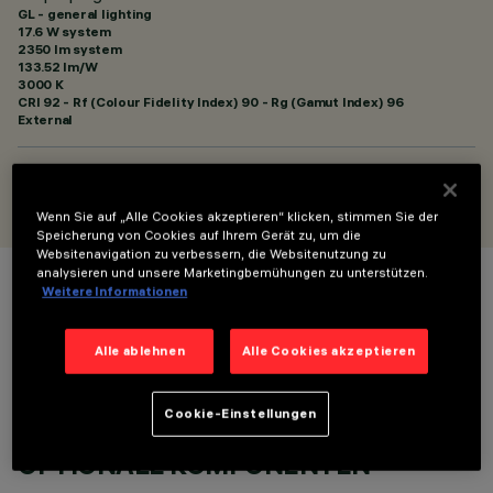
GL - general lighting
17.6 W system
2350 lm system
133.52 lm/W
3000 K
CRI
92
- Rf (Colour Fidelity Index) 90 - Rg (Gamut Index) 96
External
ENTWORFEN VON
Artec Studio
Wenn Sie auf „Alle Cookies akzeptieren“ klicken, stimmen Sie der
Speicherung von Cookies auf Ihrem Gerät zu, um die
Websitenavigation zu verbessern, die Websitenutzung zu
analysieren und unsere Marketingbemühungen zu unterstützen.
Weitere Informationen
FARBE
Alle ablehnen
Alle Cookies akzeptieren
Cookie-Einstellungen
OPTIONALE KOMPONENTEN