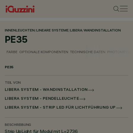
INNENLEUCHTEN
/
LINEARE SYSTEME
/
LIBERA
/
WANDINSTALLATION
PE35
FARBE
OPTIONALE KOMPONENTEN
TECHNISCHE DATEN
PHOTOMETRIS
PE35
TEIL VON
LIBERA SYSTEM - WANDINSTALLATION
LIBERA SYSTEM - PENDELLEUCHTE
LIBERA SYSTEM - STRIP LED FÜR LICHTFÜHRUNG UP
BESCHREIBUNG
Strip UpLight für Modul mit L=2736