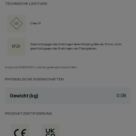
TECHNISCHE LEISTUNG
Class III
Geschützt gegen das Eindringen fester Körper größer als 12 mm, nicht
geschützt gegen das Eindringen von Flüssigkeiten.
Entspricht EN60598-1 und den geltenden Vorschriften.
PHYSIKALISCHE EIGENSCHAFTEN
0.08
Gewicht (kg)
PRODUKTZERTIFIZIERUNG