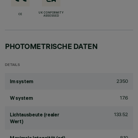
UK CONFORMITY
CE
ASSESSED
PHOTOMETRISCHE DATEN
DETAILS
2350
lm system
17.6
W system
133.52
Lichtausbeute (realer
Wert)
810