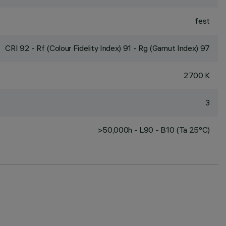
fest
CRI
92
- Rf (Colour Fidelity Index) 91 - Rg (Gamut Index) 97
2700 K
3
>50,000h - L90 - B10 (Ta 25°C)