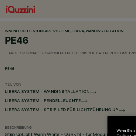
INNENLEUCHTEN
/
LINEARE SYSTEME
/
LIBERA
/
WANDINSTALLATION
PE46
FARBE
OPTIONALE KOMPONENTEN
TECHNISCHE DATEN
PHOTOMETRIS
PE46
TEIL VON
LIBERA SYSTEM - WANDINSTALLATION
LIBERA SYSTEM - PENDELLEUCHTE
LIBERA SYSTEM - STRIP LED FÜR LICHTFÜHRUNG UP
BESCHREIBUNG
Wenn Sie au
Strip UpLight Warm White - UGR<19 - für Modul mit L=1140
Gerät zu, u