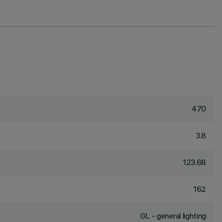
470
3.8
123.68
162
GL - general lighting