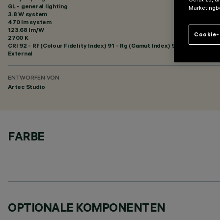
GL - general lighting
Marketingb
3.8 W system
470 lm system
123.68 lm/W
Cookie-
2700 K
CRI
92
- Rf (Colour Fidelity Index) 91 - Rg (Gamut Index) 97
External
ENTWORFEN VON
Artec Studio
FARBE
OPTIONALE KOMPONENTEN