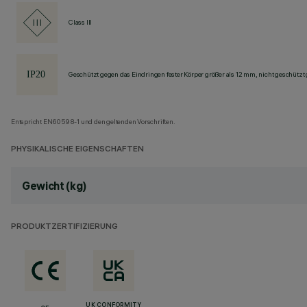
Class III
Geschützt gegen das Eindringen fester Körper größer als 12 mm, nicht geschützt
Entspricht EN60598-1 und den geltenden Vorschriften.
PHYSIKALISCHE EIGENSCHAFTEN
Gewicht (kg)
PRODUKTZERTIFIZIERUNG
UK CONFORMITY