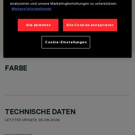
analysieren und unsere Marketingbemühungen zu unterstützen.
Weitere Informationen
BESCHREIBUNG
Aufhängungsset - mit zwei drehbaren Endprofilteilen
Alle ablehnen
Alle Cookies akzeptieren
ENTWORFEN VON
Artec Studio
Cookie-Einstellungen
FARBE
TECHNISCHE DATEN
LETZTES UPDATE: 05.08.2026