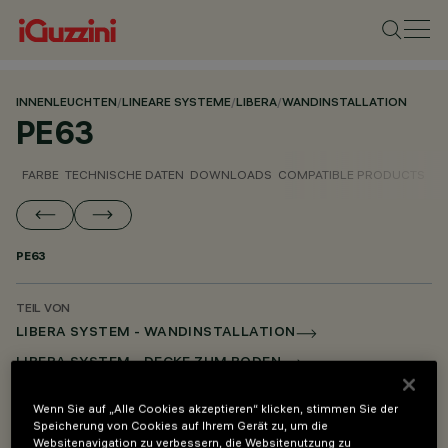
INNENLEUCHTEN
/
LINEARE SYSTEME
/
LIBERA
/
WANDINSTALLATION
PE63
FARBE
TECHNISCHE DATEN
DOWNLOADS
COMPATIBLE PRODUCTS
PE63
TEIL VON
LIBERA SYSTEM - WANDINSTALLATION
LIBERA SYSTEM - DECKE ZUM BODEN
LIBERA SYSTEM - PENDELLEUCHTE
Wenn Sie auf „Alle Cookies akzeptieren“ klicken, stimmen Sie der
LIBERA SYSTEM - MONTAGE- UND VERSORGUNGSZUBEHÖR
Speicherung von Cookies auf Ihrem Gerät zu, um die
Websitenavigation zu verbessern, die Websitenutzung zu