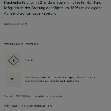
Flächenhalterung mit 2 Endprofilteilen mit fester Richtung
Möglichkeit der Drehung der Köpfe um 360° um die eigene
Achse. Durchgangsverkabelung.
ABMESSUNGEN
TECHNISCHE LEISTUNG
Class III
Geschützt gegen das Eindringen fester Körper größer als 12 mm, nicht
geschützt gegen das Eindringen von Flüssigkeiten.
Entspricht EN60598-1 und den geltenden Vorschriften.
PHYSIKALISCHE EIGENSCHAFTEN