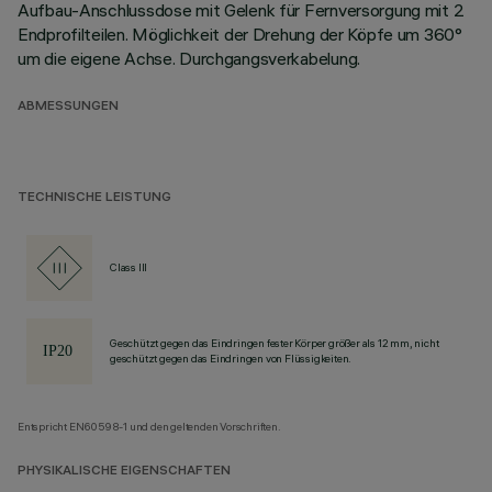
Aufbau-Anschlussdose mit Gelenk für Fernversorgung mit 2
Endprofilteilen. Möglichkeit der Drehung der Köpfe um 360°
um die eigene Achse. Durchgangsverkabelung.
ABMESSUNGEN
TECHNISCHE LEISTUNG
Class III
Geschützt gegen das Eindringen fester Körper größer als 12 mm, nicht
geschützt gegen das Eindringen von Flüssigkeiten.
Entspricht EN60598-1 und den geltenden Vorschriften.
PHYSIKALISCHE EIGENSCHAFTEN