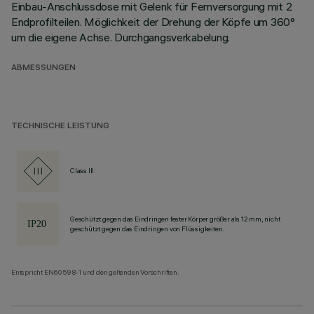
Einbau-Anschlussdose mit Gelenk für Fernversorgung mit 2
Endprofilteilen. Möglichkeit der Drehung der Köpfe um 360°
um die eigene Achse. Durchgangsverkabelung.
ABMESSUNGEN
TECHNISCHE LEISTUNG
Class III
Geschützt gegen das Eindringen fester Körper größer als 12 mm, nicht
geschützt gegen das Eindringen von Flüssigkeiten.
Entspricht EN60598-1 und den geltenden Vorschriften.