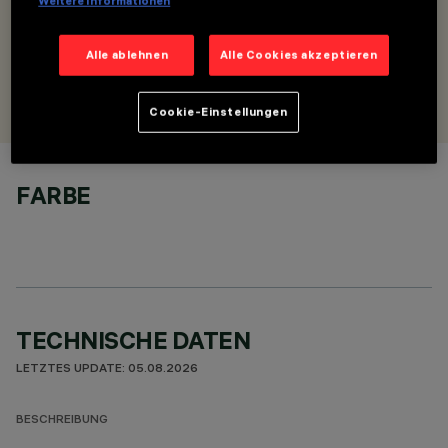
Weitere Informationen
BESCHREIBUNG
Einbaubau-Anschlussdose mit 2 Endprofilteilen
Alle ablehnen
Alle Cookies akzeptieren
ENTWORFEN VON
Artec Studio
Cookie-Einstellungen
FARBE
TECHNISCHE DATEN
LETZTES UPDATE: 05.08.2026
BESCHREIBUNG