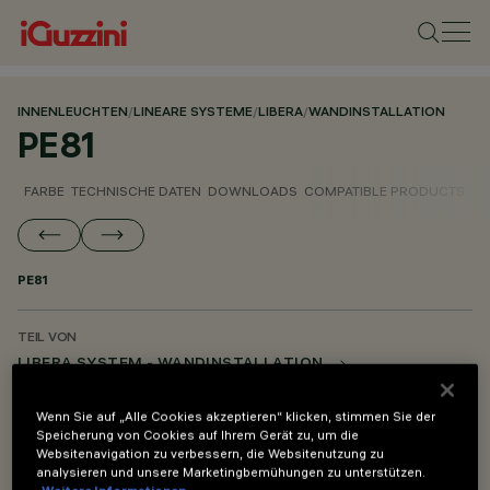
INNENLEUCHTEN
/
LINEARE SYSTEME
/
LIBERA
/
WANDINSTALLATION
PE81
FARBE
TECHNISCHE DATEN
DOWNLOADS
COMPATIBLE PRODUCTS
PE81
TEIL VON
LIBERA SYSTEM - WANDINSTALLATION
LIBERA SYSTEM - PENDELLEUCHTE
Wenn Sie auf „Alle Cookies akzeptieren“ klicken, stimmen Sie der
LIBERA SYSTEM - MONTAGE- UND VERSORGUNGSZUBEHÖR
Speicherung von Cookies auf Ihrem Gerät zu, um die
Websitenavigation zu verbessern, die Websitenutzung zu
analysieren und unsere Marketingbemühungen zu unterstützen.