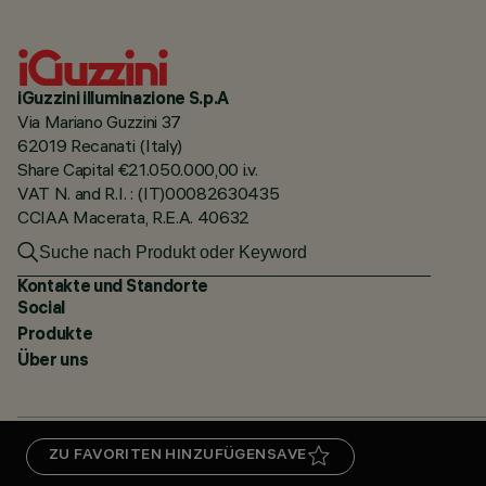
iGuzzini illuminazione S.p.A
Via Mariano Guzzini 37
62019 Recanati (Italy)
Share Capital €21.050.000,00 i.v.
VAT N. and R.I. : (IT)00082630435
CCIAA Macerata, R.E.A. 40632
Kontakte und Standorte
Social
Produkte
Über uns
ZU FAVORITEN HINZUFÜGEN
SAVE
DATENSCHUTZRICHTLINIE
CERTIFICATIONS
5 JAHRE PRODUKTGARANTIE
HINWEI