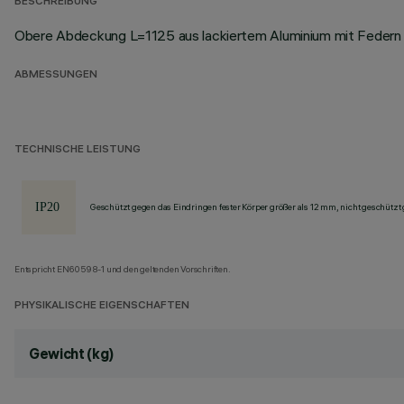
BESCHREIBUNG
Obere Abdeckung L=1125 aus lackiertem Aluminium mit Federn z
ABMESSUNGEN
TECHNISCHE LEISTUNG
Geschützt gegen das Eindringen fester Körper größer als 12 mm, nicht geschützt
Entspricht EN60598-1 und den geltenden Vorschriften.
PHYSIKALISCHE EIGENSCHAFTEN
Gewicht (kg)