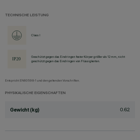
TECHNISCHE LEISTUNG
Class I
Geschützt gegen das Eindringen fester Körper größer als 12 mm, nicht
geschützt gegen das Eindringen von Flüssigkeiten.
Entspricht EN60598-1 und den geltenden Vorschriften.
PHYSIKALISCHE EIGENSCHAFTEN
0.62
Gewicht (kg)