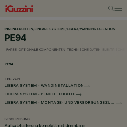
INNENLEUCHTEN
/
LINEARE SYSTEME
/
LIBERA
/
WANDINSTALLATION
PE94
FARBE
OPTIONALE KOMPONENTEN
TECHNISCHE DATEN
ELEKTRISCHE 
PE94
TEIL VON
LIBERA SYSTEM - WANDINSTALLATION
LIBERA SYSTEM - PENDELLEUCHTE
LIBERA SYSTEM - MONTAGE- UND VERSORGUNGSZUBEHÖR
BESCHREIBUNG
Aufsatzhalterung komplett mit dimmbarer