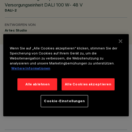
Versorgungseinheit DALI 100 W- 48 V
DALI-2
ENTWORFEN VON
Artec Studio
Wenn Sie auf „Alle Cookies akzeptieren“ klicken, stimmen Sie der
Speicherung von Cookies auf Ihrem Gerät zu, um die
FARBE
Websitenavigation zu verbessern, die Websitenutzung zu
analysieren und unsere Marketingbemühungen zu unterstützen.
Weitere Informationen
Alle ablehnen
Alle Cookies akzeptieren
OPTIONALE KOMPONENTEN
Cookie-Einstellungen