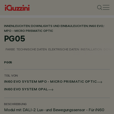
INNENLEUCHTEN
/
DOWNLIGHTS UND EINBAULEUCHTEN
/
IN60 EVO
/
MPO - MICRO PRISMATIC OPTIC
PG05
FARBE
TECHNISCHE DATEN
ELEKTRISCHE DATEN
INSTALLATION
DOWN
PG05
TEIL VON
IN60 EVO SYSTEM MPO - MICRO PRISMATIC OPTIC
IN60 EVO SYSTEM OPAL
BESCHREIBUNG
Modul mit DALI-2 Lux- und Bewegungssensor - Für iN60