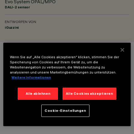
Evo System OPAL/MPO
DALI-2 sensor
ENTWORFEN VON
iGuzzini
FARBE
Wenn Sie auf „Alle Cookies akzeptieren“ klicken, stimmen Sie der
Speicherung von Cookies auf Ihrem Gerät zu, um die
Websitenavigation zu verbessern, die Websitenutzung zu
analysieren und unsere Marketingbemühungen zu unterstützen.
Weitere Informationen
Alle ablehnen
Alle Cookies akzeptieren
TECHNISCHE DATEN
LETZTES UPDATE: 05.08.2026
Cookie-Einstellungen
BESCHREIBUNG