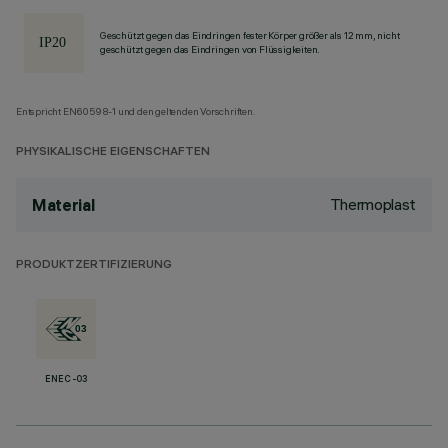
Geschützt gegen das Eindringen fester Körper größer als 12 mm, nicht
geschützt gegen das Eindringen von Flüssigkeiten.
Entspricht EN60598-1 und den geltenden Vorschriften.
PHYSIKALISCHE EIGENSCHAFTEN
Thermoplast
Material
PRODUKTZERTIFIZIERUNG
ENEC-03