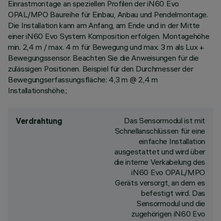
Einrastmontage an speziellen Profilen der iN60 Evo
OPAL/MPO Baureihe für Einbau, Anbau und Pendelmontage.
Die Installation kann am Anfang, am Ende und in der Mitte
einer iN60 Evo System Komposition erfolgen. Montagehöhe
min. 2,4 m / max. 4 m für Bewegung und max. 3 m als Lux +
Bewegungssensor. Beachten Sie die Anweisungen für die
zulässigen Positionen. Beispiel für den Durchmesser der
Bewegungserfassungsfläche: 4,3 m @ 2,4 m
Installationshöhe.;
Das Sensormodul ist mit
Verdrahtung
Schnellanschlüssen für eine
einfache Installation
ausgestattet und wird über
die interne Verkabelung des
iN60 Evo OPAL/MPO
Geräts versorgt, an dem es
befestigt wird. Das
Sensormodul und die
zugehörigen iN60 Evo