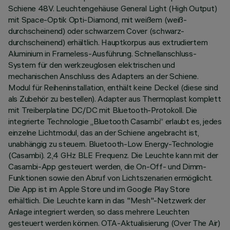
Schiene 48V. Leuchtengehäuse General Light (High Output)
mit Space-Optik Opti-Diamond, mit weißem (weiß-
durchscheinend) oder schwarzem Cover (schwarz-
durchscheinend) erhältlich. Hauptkorpus aus extrudiertem
Aluminium in Frameless-Ausführung. Schnellanschluss-
System für den werkzeuglosen elektrischen und
mechanischen Anschluss des Adapters an der Schiene.
Modul für Reiheninstallation, enthält keine Deckel (diese sind
als Zubehör zu bestellen). Adapter aus Thermoplast komplett
mit Treiberplatine DC/DC mit Bluetooth-Protokoll. Die
integrierte Technologie „Bluetooth Casambi“ erlaubt es, jedes
einzelne Lichtmodul, das an der Schiene angebracht ist,
unabhängig zu steuern. Bluetooth-Low Energy-Technologie
(Casambi). 2,4 GHz BLE Frequenz. Die Leuchte kann mit der
Casambi-App gesteuert werden, die On-Off- und Dimm-
Funktionen sowie den Abruf von Lichtszenarien ermöglicht.
Die App ist im Apple Store und im Google Play Store
erhältlich. Die Leuchte kann in das "Mesh"-Netzwerk der
Anlage integriert werden, so dass mehrere Leuchten
gesteuert werden können. OTA-Aktualisierung (Over The Air)