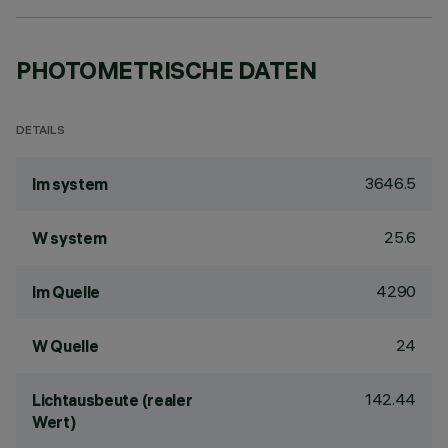
PHOTOMETRISCHE DATEN
DETAILS
3646.5
lm system
25.6
W system
4290
lm Quelle
24
W Quelle
142.44
Lichtausbeute (realer
Wert)