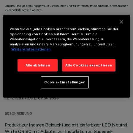
Um das Produkt ordnungsgemäß zu installieren und zu betreiben, muss eines der erforderlichen
Zubehörteile bestellt werden:
Wenn Sie auf „Alle Cookies akzeptieren“ klicken, stimmen Sie der
Speicherung von Cookies auf Ihrem Gerät zu, um die
Websitenavigation zu verbessern, die Websitenutzung zu
analysieren und unsere Marketingbemühungen zu unterstützen.
OPTIONALE KOMPONENTEN
Weitere Informationen
Alle ablehnen
Alle Cookies akzeptieren
Cookie-Einstellungen
TECHNISCHE DATEN
LETZTES UPDATE: 02.08.2026
BESCHREIBUNG
Produkt zur linearen Beleuchtung mit einfarbiger LED Neutral
White CRI90 mit Adapter zur Installation an Superrail-