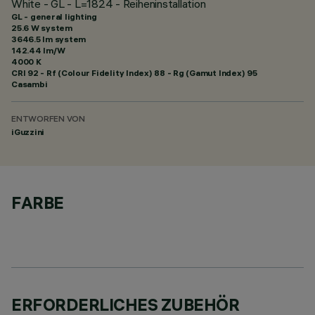
White - GL - L=1824 - Reiheninstallation
GL - general lighting
25.6 W system
3646.5 lm system
142.44 lm/W
4000 K
CRI
92
- Rf (Colour Fidelity Index) 88 - Rg (Gamut Index) 95
Casambi
ENTWORFEN VON
iGuzzini
FARBE
ERFORDERLICHES ZUBEHÖR