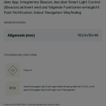
über App. Integriertes Beacon, das über Smart Light Control
(iBeacon) aktiviert wird und folgende Funktionen ermöglicht:
Push Notification, Indoor Navigation-Wayfinding.
ABMESSUNGEN
1824x18x46
Allgemein (mm)
TECHNISCHE LEISTUNG
Class III
Geschützt gegen das Eindringen fester Körper größer als 12 mm, nicht
geschützt gegen das Eindringen von Flüssigkeiten.
Entspricht EN60598-1 und den geltenden Vorschriften.