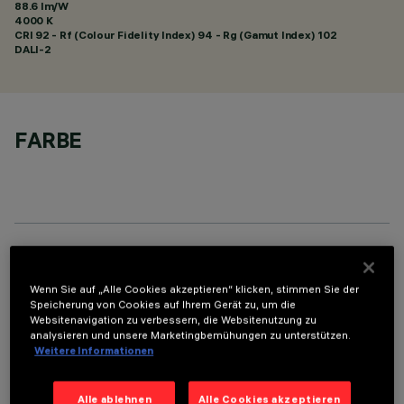
88.6 lm/W
4000 K
CRI
92
- Rf (Colour Fidelity Index) 94 - Rg (Gamut Index) 102
DALI-2
FARBE
TECHNISCHE DATEN
Wenn Sie auf „Alle Cookies akzeptieren“ klicken, stimmen Sie der
LETZTES UPDATE: 05.08.2026
Speicherung von Cookies auf Ihrem Gerät zu, um die
Websitenavigation zu verbessern, die Websitenutzung zu
analysieren und unsere Marketingbemühungen zu unterstützen.
BESCHREIBUNG
Weitere Informationen
Rechteckige Einbauleuchte mit LED. Strukturgehäuse aus
profiliertem Stahlblech mit Anschlag-Außenrand. der lineare
Alle ablehnen
Alle Cookies akzeptieren