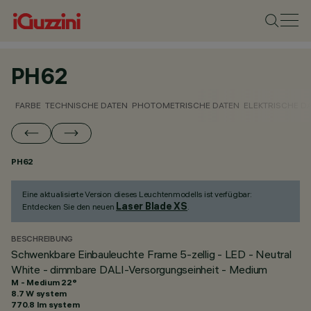
PH62
FARBE
TECHNISCHE DATEN
PHOTOMETRISCHE DATEN
ELEKTRISCHE D
PH62
Eine aktualisierte Version dieses Leuchtenmodells ist verfügbar:
Laser Blade XS
Entdecken Sie den neuen
.
BESCHREIBUNG
Schwenkbare Einbauleuchte Frame 5-zellig - LED - Neutral
White - dimmbare DALI-Versorgungseinheit - Medium
M - Medium 22°
8.7 W system
770.8 lm system