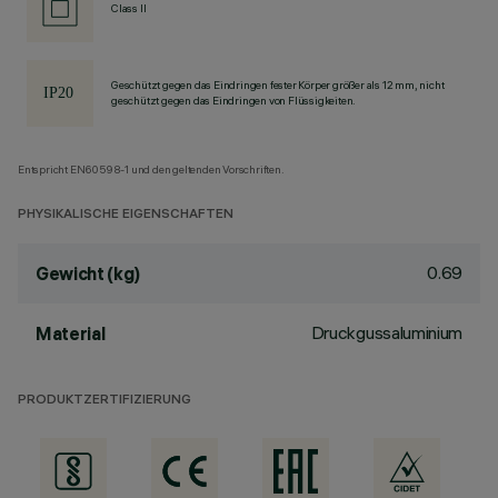
Class II
Geschützt gegen das Eindringen fester Körper größer als 12 mm, nicht
geschützt gegen das Eindringen von Flüssigkeiten.
Entspricht EN60598-1 und den geltenden Vorschriften.
PHYSIKALISCHE EIGENSCHAFTEN
0.69
Gewicht (kg)
Druckgussaluminium
Material
PRODUKTZERTIFIZIERUNG