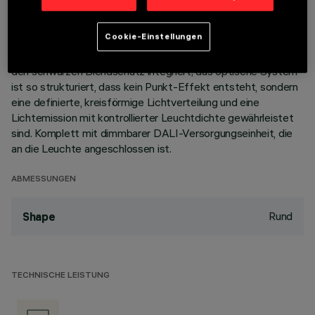
Korpus aus Aluminiumdruckguss mit 5 Zellen sieht die
Möglichkeit vor, die Lichtemission mit einer Schwenkung von
Cookie-Einstellungen
+/- 30° auszurichten. Hochauflösungsoptiken aus
metallisiertem Thermoplast, in zurückgesetzter Position in
den schwarzen Blendschutz integriert; das optische System
ist so strukturiert, dass kein Punkt-Effekt entsteht, sondern
eine definierte, kreisförmige Lichtverteilung und eine
Lichtemission mit kontrollierter Leuchtdichte gewährleistet
sind. Komplett mit dimmbarer DALI-Versorgungseinheit, die
an die Leuchte angeschlossen ist.
ABMESSUNGEN
Rund
Shape
TECHNISCHE LEISTUNG