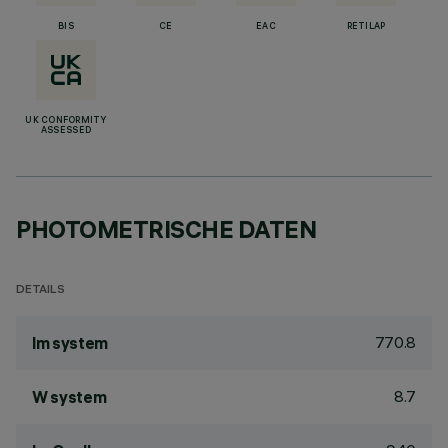
BIS
CE
EAC
RETILAP
UK CONFORMITY
ASSESSED
PHOTOMETRISCHE DATEN
DETAILS
770.8
lm system
8.7
W system