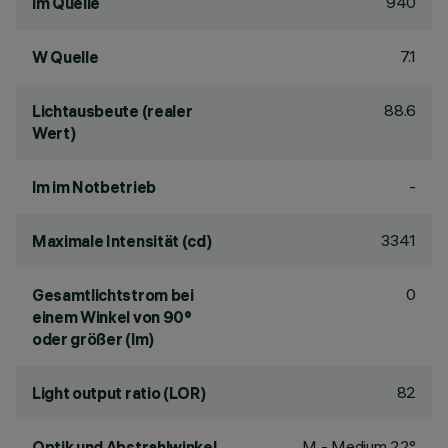
940
lm Quelle
7.1
W Quelle
88.6
Lichtausbeute (realer
Wert)
-
lm im Notbetrieb
3341
Maximale Intensität (cd)
0
Gesamtlichtstrom bei
einem Winkel von 90°
oder größer (lm)
82
Light output ratio (LOR)
M - Medium 22°
Optik und Abstrahlwinkel