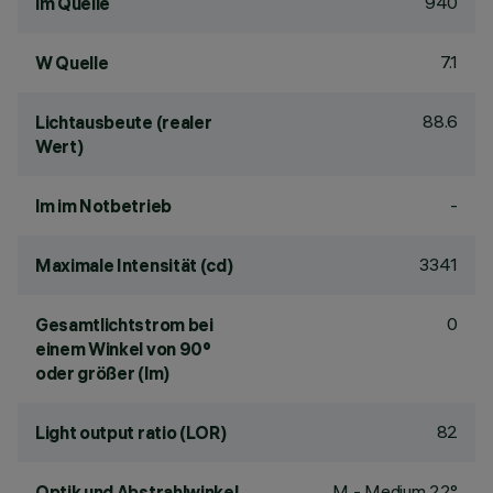
940
lm Quelle
7.1
W Quelle
88.6
Lichtausbeute (realer
Wert)
-
lm im Notbetrieb
3341
Maximale Intensität (cd)
0
Gesamtlichtstrom bei
einem Winkel von 90°
oder größer (lm)
82
Light output ratio (LOR)
M - Medium 22°
Optik und Abstrahlwinkel