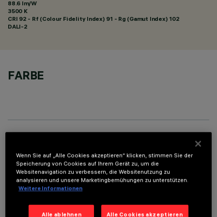
88.6 lm/W
3500 K
CRI
92
- Rf (Colour Fidelity Index) 91 - Rg (Gamut Index) 102
DALI-2
FARBE
TECHNISCHE DATEN
Wenn Sie auf „Alle Cookies akzeptieren“ klicken, stimmen Sie der
LETZTES UPDATE: 07.08.2026
Speicherung von Cookies auf Ihrem Gerät zu, um die
Websitenavigation zu verbessern, die Websitenutzung zu
analysieren und unsere Marketingbemühungen zu unterstützen.
BESCHREIBUNG
Weitere Informationen
Rechteckige Einbauleuchte mit LED. Strukturgehäuse aus
profiliertem Stahlblech mit Anschlag-Außenrand. der lineare
Alle ablehnen
Alle Cookies akzeptieren