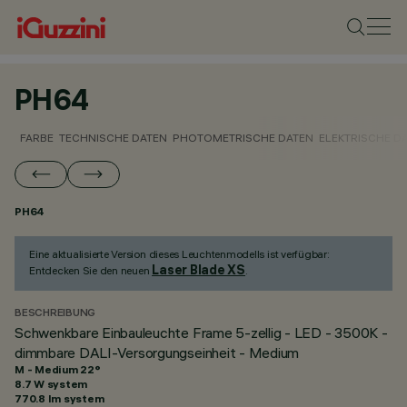
PH64
FARBE
TECHNISCHE DATEN
PHOTOMETRISCHE DATEN
ELEKTRISCHE D
PH64
Eine aktualisierte Version dieses Leuchtenmodells ist verfügbar:
Laser Blade XS
Entdecken Sie den neuen
.
BESCHREIBUNG
Schwenkbare Einbauleuchte Frame 5-zellig - LED - 3500K -
dimmbare DALI-Versorgungseinheit - Medium
M - Medium 22°
8.7 W system
770.8 lm system