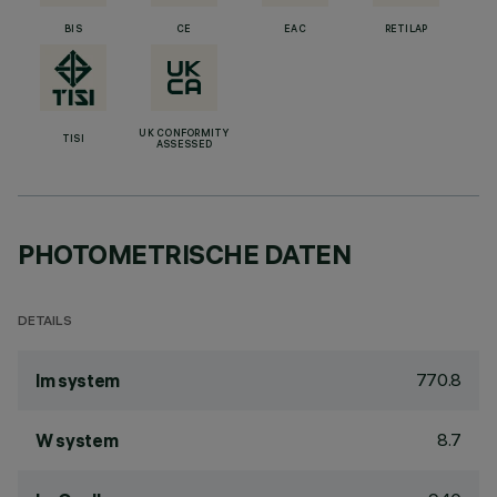
BIS
CE
EAC
RETILAP
UK CONFORMITY
TISI
ASSESSED
PHOTOMETRISCHE DATEN
DETAILS
770.8
lm system
8.7
W system