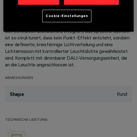
Korpus aus Aluminiumdruckguss mit 5 Zellen sieht die
Möglichkeit vor, die Lichtemission mit einer Schwenkung von
Cookie-Einstellungen
+/- 30° auszurichten. Hochauflösungsoptiken aus
metallisiertem Thermoplast, in zurückgesetzter Position in
den schwarzen Blendschutz integriert; das optische System
ist so strukturiert, dass kein Punkt-Effekt entsteht, sondern
eine definierte, kreisförmige Lichtverteilung und eine
Lichtemission mit kontrollierter Leuchtdichte gewährleistet
sind. Komplett mit dimmbarer DALI-Versorgungseinheit, die
an die Leuchte angeschlossen ist.
ABMESSUNGEN
Rund
Shape
TECHNISCHE LEISTUNG