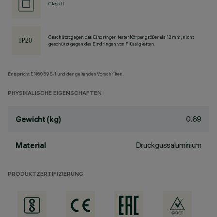
Class II
Geschützt gegen das Eindringen fester Körper größer als 12 mm, nicht
geschützt gegen das Eindringen von Flüssigkeiten.
Entspricht EN60598-1 und den geltenden Vorschriften.
PHYSIKALISCHE EIGENSCHAFTEN
0.69
Gewicht (kg)
Druckgussaluminium
Material
PRODUKTZERTIFIZIERUNG