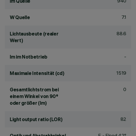
940
lm Quelle
7.1
W Quelle
88.6
Lichtausbeute (realer
Wert)
-
lm im Notbetrieb
1519
Maximale Intensität (cd)
0
Gesamtlichtstrom bei
einem Winkel von 90°
oder größer (lm)
82
Light output ratio (LOR)
F - Flood 42°
Optik und Abstrahlwinkel