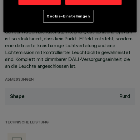
Korpus aus Aluminiumdruckguss mit 5 Zellen sieht die
Möglichkeit vor, die Lichtemission mit einer Schwenkung von
Cookie-Einstellungen
+/- 30° auszurichten. Hochauflösungsoptiken aus
metallisiertem Thermoplast, in zurückgesetzter Position in
den schwarzen Blendschutz integriert; das optische System
ist so strukturiert, dass kein Punkt-Effekt entsteht, sondern
eine definierte, kreisförmige Lichtverteilung und eine
Lichtemission mit kontrollierter Leuchtdichte gewährleistet
sind. Komplett mit dimmbarer DALI-Versorgungseinheit, die
an die Leuchte angeschlossen ist.
ABMESSUNGEN
Rund
Shape
TECHNISCHE LEISTUNG