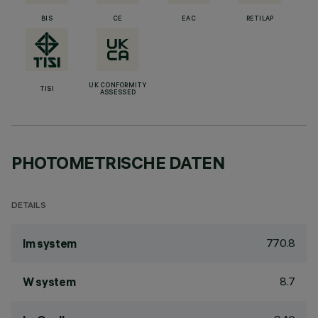
BIS
CE
EAC
RETILAP
UK CONFORMITY
TISI
ASSESSED
PHOTOMETRISCHE DATEN
DETAILS
770.8
lm system
8.7
W system