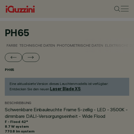
PH65
FARBE
TECHNISCHE DATEN
PHOTOMETRISCHE DATEN
ELEKTRISCHE D
PH65
Eine aktualisierte Version dieses Leuchtenmodells ist verfügbar:
Laser Blade XS
Entdecken Sie den neuen
.
BESCHREIBUNG
Schwenkbare Einbauleuchte Frame 5-zellig - LED - 3500K -
dimmbare DALI-Versorgungseinheit - Wide Flood
F - Flood 42°
8.7 W system
770.8 lm system