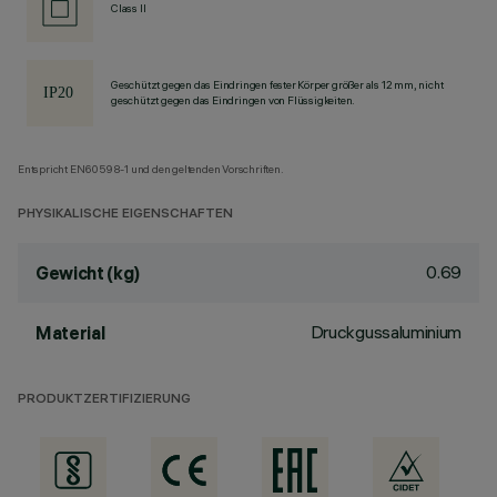
Class II
Geschützt gegen das Eindringen fester Körper größer als 12 mm, nicht
geschützt gegen das Eindringen von Flüssigkeiten.
Entspricht EN60598-1 und den geltenden Vorschriften.
PHYSIKALISCHE EIGENSCHAFTEN
0.69
Gewicht (kg)
Druckgussaluminium
Material
PRODUKTZERTIFIZIERUNG