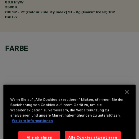
88.6 lm/W
3500 K
CRI
92
- Rf (Colour Fidelity Index) 91 - Rg (Gamut Index) 102
DALI-2
FARBE
TECHNISCHE DATEN
Wenn Sie auf „Alle Cookies akzeptieren“ klicken, stimmen Sie der
LETZTES UPDATE: 07.08.2026
Speicherung von Cookies auf Ihrem Gerät zu, um die
Websitenavigation zu verbessern, die Websitenutzung zu
analysieren und unsere Marketingbemühungen zu unterstützen.
BESCHREIBUNG
Weitere Informationen
Rechteckige Einbauleuchte mit LED. Strukturgehäuse aus
profiliertem Stahlblech mit Anschlag-Außenrand. der lineare
Alle ablehnen
Alle Cookies akzeptieren