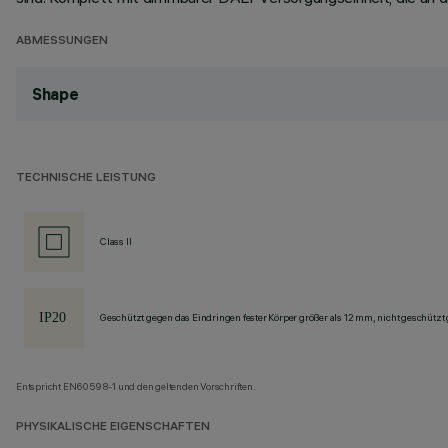
ABMESSUNGEN
Shape
TECHNISCHE LEISTUNG
Class II
Geschützt gegen das Eindringen fester Körper größer als 12 mm, nicht geschützt
Entspricht EN60598-1 und den geltenden Vorschriften.
PHYSIKALISCHE EIGENSCHAFTEN