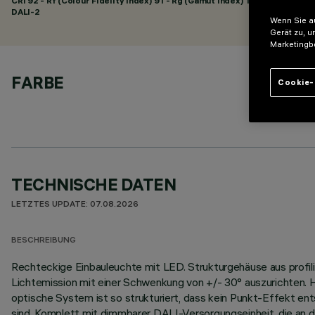
CRI
92
- Rf (Colour Fidelity Index) 91 - Rg (Gamut Index) 102
DALI-2
Wenn Sie au
Gerät zu, u
Marketingb
FARBE
Cookie-
TECHNISCHE DATEN
LETZTES UPDATE: 07.08.2026
BESCHREIBUNG
Rechteckige Einbauleuchte mit LED. Strukturgehäuse aus profili
Lichtemission mit einer Schwenkung von +/- 30° auszurichten. H
optische System ist so strukturiert, dass kein Punkt-Effekt ents
sind. Komplett mit dimmbarer DALI-Versorgungseinheit, die an d