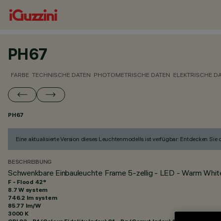
PH67
FARBE
TECHNISCHE DATEN
PHOTOMETRISCHE DATEN
ELEKTRISCHE D
PH67
Eine aktualisierte Version dieses Leuchtenmodells ist verfügbar: Entdecken Sie
BESCHREIBUNG
Schwenkbare Einbauleuchte Frame 5-zellig - LED - Warm Whit
F - Flood 42°
8.7 W system
746.2 lm system
85.77 lm/W
3000 K