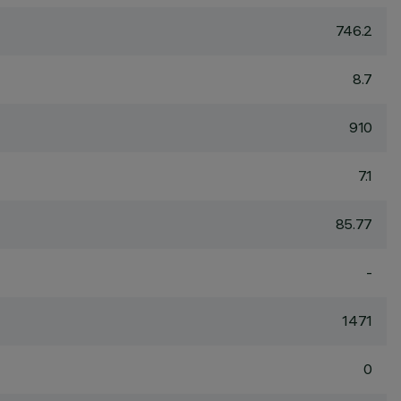
746.2
8.7
910
7.1
85.77
-
1471
0