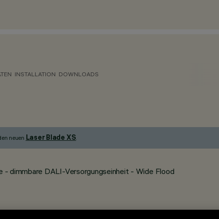
ATEN
INSTALLATION
DOWNLOADS
Laser Blade XS
 den neuen
.
e - dimmbare DALI-Versorgungseinheit - Wide Flood