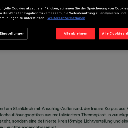
f „Alle Cookies akzeptieren“ klicken, stimmen Sie der Speicherung von Cookies
m die Websitenavigation zu verbessern, die Websitenutzung zu analysieren und 
emühungen zu unterstützen.
Weitere Informationen
Einstellungen
Alle ablehnen
Alle Cookies 
ertem Stahlblech mit Anschlag-Außenrand. der lineare Korpus aus Al
ochauflösungsoptiken aus metallisiertem Thermoplast, in zurückge
teht, sondern eine definierte, kreisförmige Lichtverteilung und ei
ie Leuchte angeschlossen ist.