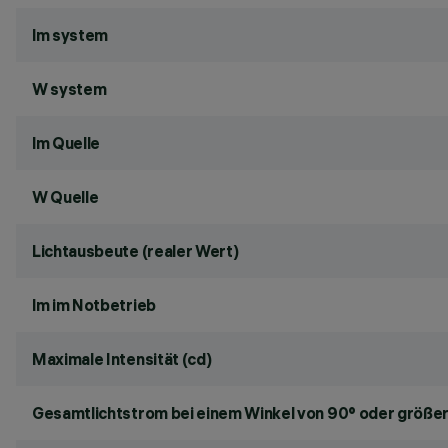
lm system
W system
lm Quelle
W Quelle
Lichtausbeute (realer Wert)
lm im Notbetrieb
Maximale Intensität (cd)
Gesamtlichtstrom bei einem Winkel von 90° oder größer