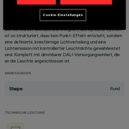
Korpus aus Aluminiumdruckguss mit 10 Zellen sieht die
Möglichkeit vor, die Lichtemission mit einer Schwenkung von
Cookie-Einstellungen
+/- 30° auszurichten. Hochauflösungsoptiken aus
metallisiertem Thermoplast, in zurückgesetzter Position in
den schwarzen Blendschutz integriert; das optische System
ist so strukturiert, dass kein Punkt-Effekt entsteht, sondern
eine definierte, kreisförmige Lichtverteilung und eine
Lichtemission mit kontrollierter Leuchtdichte gewährleistet
sind. Komplett mit dimmbarer DALI-Versorgungseinheit, die
an die Leuchte angeschlossen ist.
ABMESSUNGEN
Rund
Shape
TECHNISCHE LEISTUNG