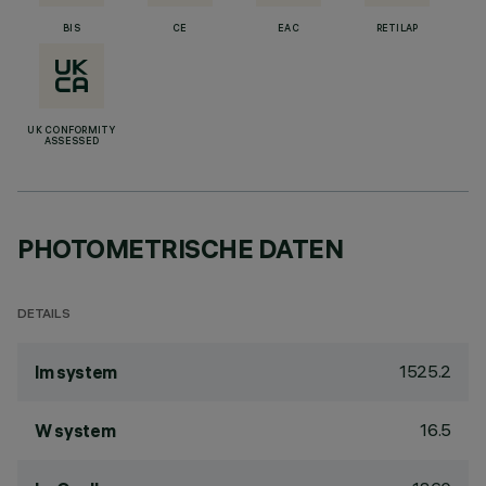
BIS
CE
EAC
RETILAP
UK CONFORMITY
ASSESSED
PHOTOMETRISCHE DATEN
DETAILS
1525.2
lm system
16.5
W system