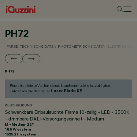
PH72
FARBE
TECHNISCHE DATEN
PHOTOMETRISCHE DATEN
ELEKTRISCHE D
PH72
Eine aktualisierte Version dieses Leuchtenmodells ist verfügbar:
Laser Blade XS
Entdecken Sie den neuen
.
BESCHREIBUNG
Schwenkbare Einbauleuchte Frame 10-zellig - LED - 3500K
- dimmbare DALI-Versorgungseinheit - Medium
M - Medium 22°
16.5 W system
1525.2 lm system