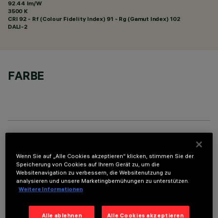
92.44 lm/W
3500 K
CRI
92
- Rf (Colour Fidelity Index) 91 - Rg (Gamut Index) 102
DALI-2
FARBE
TECHNISCHE DATEN
Wenn Sie auf „Alle Cookies akzeptieren“ klicken, stimmen Sie der
LETZTES UPDATE: 05.08.2026
Speicherung von Cookies auf Ihrem Gerät zu, um die
Websitenavigation zu verbessern, die Websitenutzung zu
analysieren und unsere Marketingbemühungen zu unterstützen.
BESCHREIBUNG
Weitere Informationen
Rechteckige Einbauleuchte mit LED. Strukturgehäuse aus
profiliertem Stahlblech mit Anschlag-Außenrand. der lineare
Alle ablehnen
Alle Cookies akzeptieren