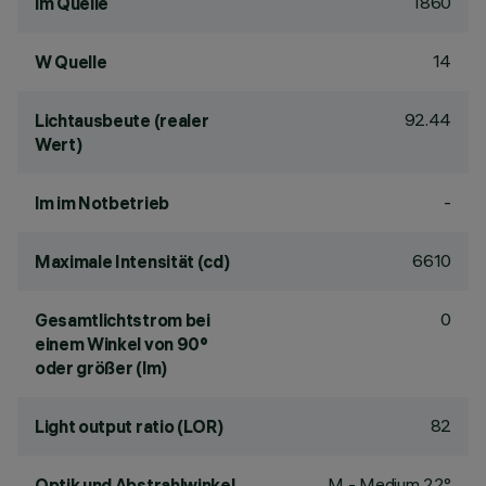
1860
lm Quelle
14
W Quelle
92.44
Lichtausbeute (realer
Wert)
-
lm im Notbetrieb
6610
Maximale Intensität (cd)
0
Gesamtlichtstrom bei
einem Winkel von 90°
oder größer (lm)
82
Light output ratio (LOR)
M - Medium 22°
Optik und Abstrahlwinkel