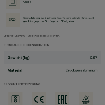
Class II
Geschützt gegen das Eindringen fester Körper größer als 12 mm, nicht
geschützt gegen das Eindringen von Flüssigkeiten.
Entspricht EN60598-1 und den geltenden Vorschriften.
PHYSIKALISCHE EIGENSCHAFTEN
0.97
Gewicht (kg)
Druckgussaluminium
Material
PRODUKTZERTIFIZIERUNG