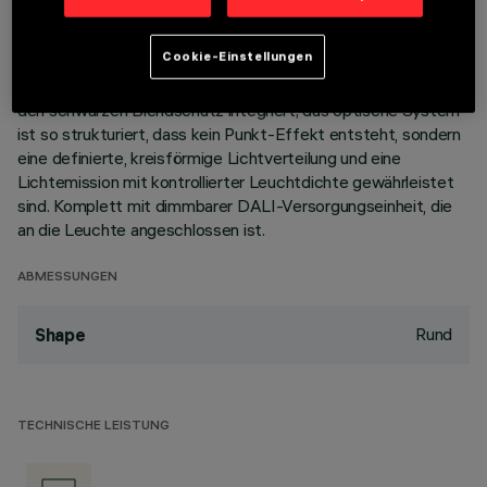
Korpus aus Aluminiumdruckguss mit 15 Zellen sieht die
Möglichkeit vor, die Lichtemission mit einer Schwenkung von
Cookie-Einstellungen
+/- 30° auszurichten. Hochauflösungsoptiken aus
metallisiertem Thermoplast, in zurückgesetzter Position in
den schwarzen Blendschutz integriert; das optische System
ist so strukturiert, dass kein Punkt-Effekt entsteht, sondern
eine definierte, kreisförmige Lichtverteilung und eine
Lichtemission mit kontrollierter Leuchtdichte gewährleistet
sind. Komplett mit dimmbarer DALI-Versorgungseinheit, die
an die Leuchte angeschlossen ist.
ABMESSUNGEN
Rund
Shape
TECHNISCHE LEISTUNG