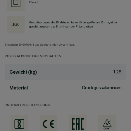
Class II
Geschützt gegen das Eindringen fester Körper größer als 12 mm, nicht
geschützt gegen das Eindringen von Flüssigkeiten.
Entspricht EN60598-1 und den geltenden Vorschriften.
PHYSIKALISCHE EIGENSCHAFTEN
1.28
Gewicht (kg)
Druckgussaluminium
Material
PRODUKTZERTIFIZIERUNG