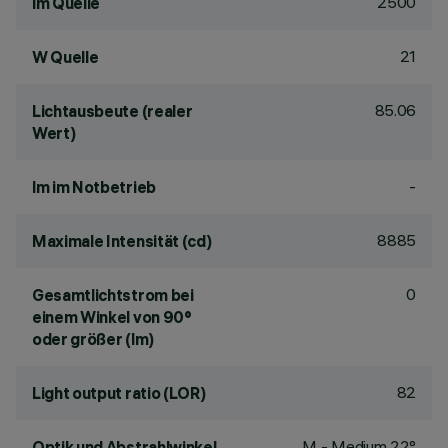
2500
lm Quelle
21
W Quelle
85.06
Lichtausbeute (realer
Wert)
-
lm im Notbetrieb
8885
Maximale Intensität (cd)
0
Gesamtlichtstrom bei
einem Winkel von 90°
oder größer (lm)
82
Light output ratio (LOR)
M - Medium 22°
Optik und Abstrahlwinkel