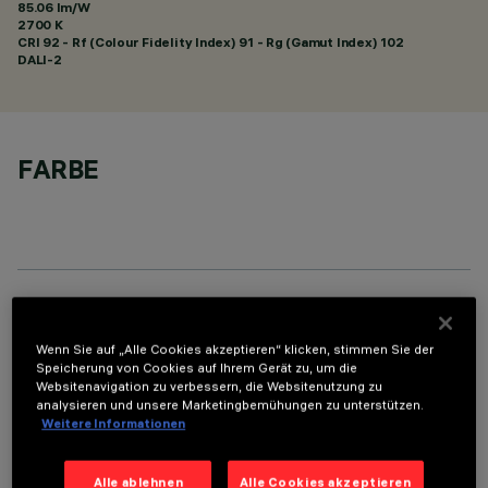
85.06 lm/W
2700 K
CRI
92
- Rf (Colour Fidelity Index) 91 - Rg (Gamut Index) 102
DALI-2
FARBE
TECHNISCHE DATEN
Wenn Sie auf „Alle Cookies akzeptieren“ klicken, stimmen Sie der
LETZTES UPDATE: 05.08.2026
Speicherung von Cookies auf Ihrem Gerät zu, um die
Websitenavigation zu verbessern, die Websitenutzung zu
analysieren und unsere Marketingbemühungen zu unterstützen.
BESCHREIBUNG
Weitere Informationen
Rechteckige Einbauleuchte mit LED. Strukturgehäuse aus
profiliertem Stahlblech mit Anschlag-Außenrand. der lineare
Alle ablehnen
Alle Cookies akzeptieren