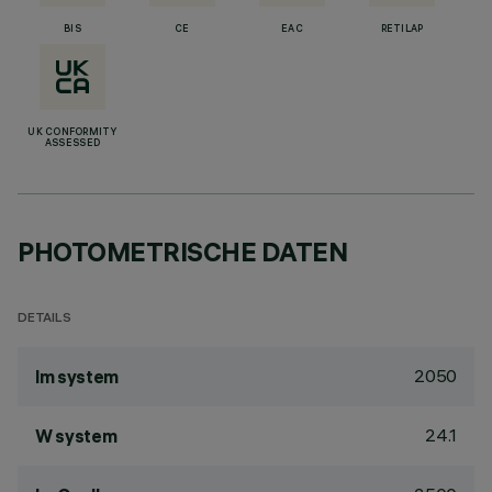
BIS
CE
EAC
RETILAP
UK CONFORMITY
ASSESSED
PHOTOMETRISCHE DATEN
DETAILS
2050
lm system
24.1
W system