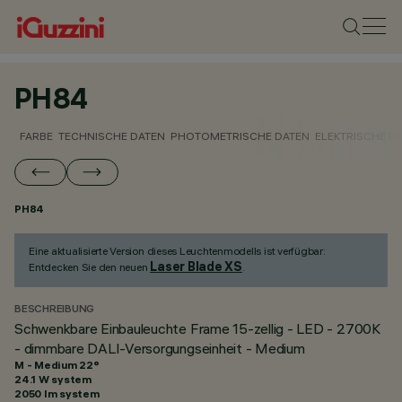
PH84
FARBE
TECHNISCHE DATEN
PHOTOMETRISCHE DATEN
ELEKTRISCHE D
PH84
Eine aktualisierte Version dieses Leuchtenmodells ist verfügbar:
Laser Blade XS
Entdecken Sie den neuen
.
BESCHREIBUNG
Schwenkbare Einbauleuchte Frame 15-zellig - LED - 2700K
- dimmbare DALI-Versorgungseinheit - Medium
M - Medium 22°
24.1 W system
2050 lm system